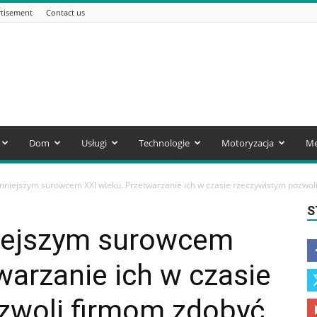
tisement
Contact us
Dom
Usługi
Technologie
Motoryzacja
Me
nniejszym surowcem XXI wieku. Przetwarzanie ich w czasie rzeczywistym pozwoli.
S
iejszym surowcem
warzanie ich w czasie
zwoli firmom zdobyć