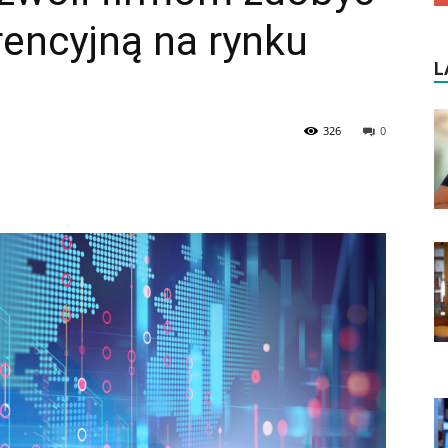
encyjną na rynku
L
326
0