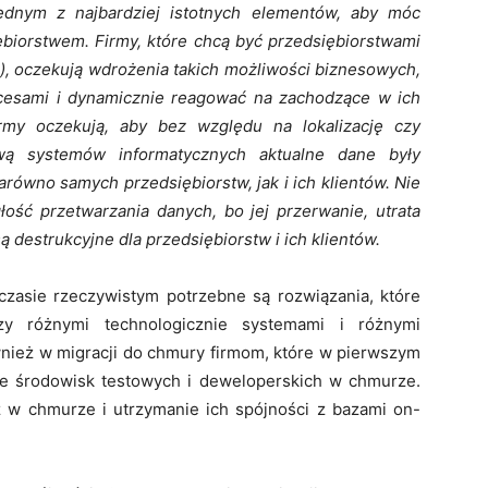
ednym z najbardziej istotnych elementów, aby móc
ębiorstwem. Firmy, które chcą być przedsiębiorstwami
), oczekują wdrożenia takich możliwości biznesowych,
cesami i dynamicznie reagować na zachodzące w ich
rmy oczekują, aby bez względu na lokalizację czy
ową systemów informatycznych aktualne dane były
zarówno samych przedsiębiorstw, jak i ich klientów. Nie
łość przetwarzania danych, bo jej przerwanie, utrata
 destrukcyjne dla przedsiębiorstw i ich klientów.
zasie rzeczywistym potrzebne są rozwiązania, które
zy różnymi technologicznie systemami i różnymi
ównież w migracji do chmury firmom, które w pierwszym
ie środowisk testowych i deweloperskich w chmurze.
baz w chmurze i utrzymanie ich spójności z bazami on-