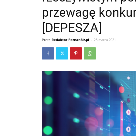
przewagę konkur
[DEPESZA]
Przez
Redaktor PoznanBiz.pl
-
25 marca 2021