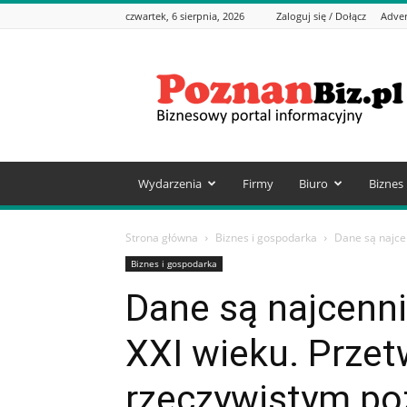
czwartek, 6 sierpnia, 2026
Zaloguj się / Dołącz
Adver
PoznanBiz.pl
–
Informacje
biznesowe
Wydarzenia
Firmy
Biuro
Biznes
Strona główna
Biznes i gospodarka
Dane są najce
Biznes i gospodarka
Dane są najcenn
XXI wieku. Przet
rzeczywistym po