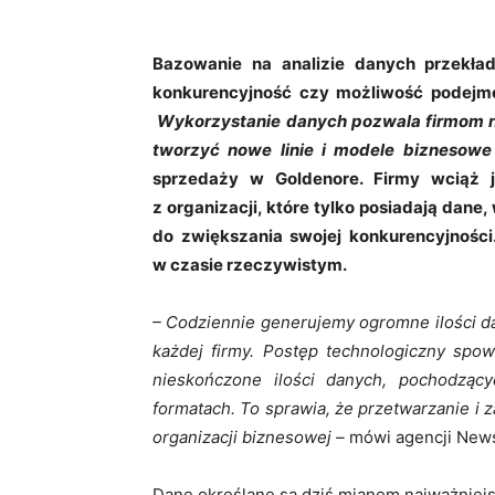
Bazowanie na analizie danych przekład
konkurencyjność czy możliwość podejmo
Wykorzystanie danych pozwala firmom ni
tworzyć nowe linie i modele biznesowe
sprzedaży w Goldenore. Firmy wciąż j
z organizacji, które tylko posiadają dane
do zwiększania swojej konkurencyjnośc
w czasie rzeczywistym.
– Codziennie generujemy ogromne ilości da
każdej firmy. Postęp technologiczny spo
nieskończone ilości danych, pochodzą
formatach. To sprawia, że przetwarzanie i z
organizacji biznesowej –
mówi agencji News
Dane określane są dziś mianem najważniej