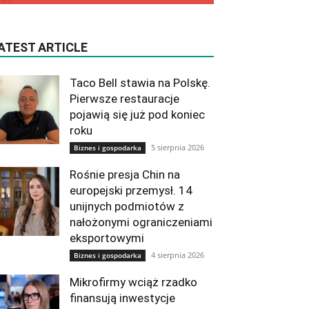
ATEST ARTICLE
Taco Bell stawia na Polskę.
Pierwsze restauracje
pojawią się już pod koniec
roku
5 sierpnia 2026
Biznes i gospodarka
Rośnie presja Chin na
europejski przemysł. 14
unijnych podmiotów z
nałożonymi ograniczeniami
eksportowymi
4 sierpnia 2026
Biznes i gospodarka
Mikrofirmy wciąż rzadko
finansują inwestycje