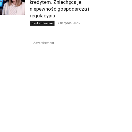
kredytem. Zniechęca je
niepewność gospodarcza i
regulacyjna
3 sierpnia 2026
Banki i finanse
- Advertisement -