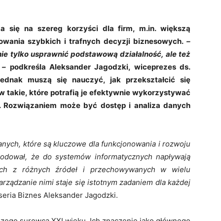
a się na szereg korzyści dla firm, m.in. większą
wania szybkich i trafnych decyzji biznesowych.
–
e tylko usprawnić podstawową działalność, ale też
 –
podkreśla Aleksander Jagodzki, wiceprezes ds.
ednak muszą się nauczyć, jak przekształcić się
, w takie, które potrafią je efektywnie wykorzystywać
i. Rozwiązaniem może być dostęp i analiza danych
nych, które są kluczowe dla funkcjonowania i rozwoju
wodował, że do systemów informatycznych napływają
cych z różnych źródeł i przechowywanych w wielu
arządzanie nimi staje się istotnym zadaniem dla każdej
eria Biznes Aleksander Jagodzki.
szego surowca XXI wieku. Ich znaczenie jako głównego