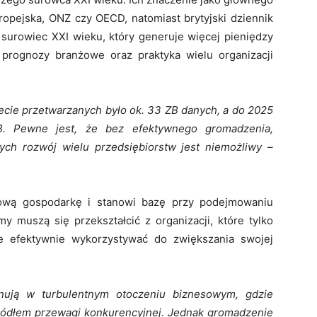
ropejska, ONZ czy OECD, natomiast brytyjski dziennik
 surowiec XXI wieku, który generuje więcej pieniędzy
i prognozy branżowe oraz praktyka wielu organizacji
ecie przetwarzanych było ok. 33 ZB danych, a do 2025
B. Pewne jest, że bez efektywnego gromadzenia,
ych rozwój wielu przedsiębiorstw jest niemożliwy
–
rową gospodarkę i stanowi bazę przy podejmowaniu
y muszą się przekształcić z organizacji, które tylko
 je efektywnie wykorzystywać do zwiększania swojej
onują w turbulentnym otoczeniu biznesowym, gdzie
źródłem przewagi konkurencyjnej. Jednak gromadzenie