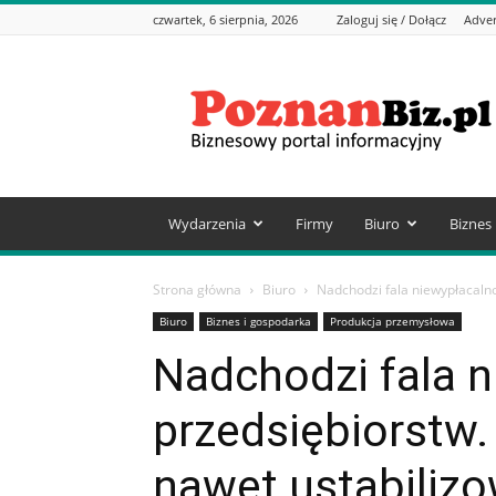
czwartek, 6 sierpnia, 2026
Zaloguj się / Dołącz
Adver
PoznanBiz.pl
–
Informacje
biznesowe
Wydarzenia
Firmy
Biuro
Biznes
Strona główna
Biuro
Nadchodzi fala niewypłacalno
Biuro
Biznes i gospodarka
Produkcja przemysłowa
Nadchodzi fala n
przedsiębiorstw.
nawet ustabilizo