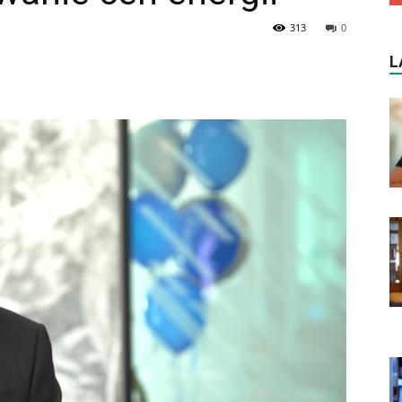
313
0
L