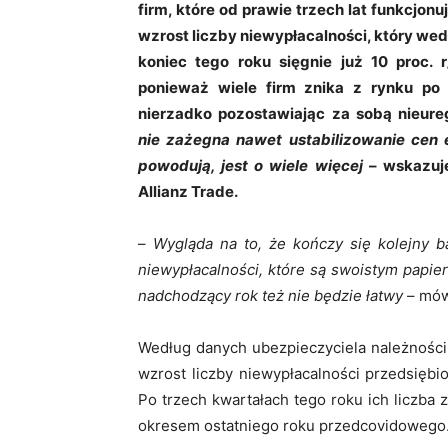
firm, które od prawie trzech lat funkcjo
wzrost liczby niewypłacalności, który wedł
koniec tego roku sięgnie już 10 proc. r
ponieważ wiele firm znika z rynku po c
nierzadko pozostawiając za sobą nieur
nie zażegna nawet ustabilizowanie cen 
powodują, jest o wiele więcej
– wskazuj
Allianz Trade.
–
Wygląda na to, że kończy się kolejny ba
niewypłacalności, które są swoistym papi
nadchodzący rok też nie będzie łatwy
– mów
Według danych ubezpieczyciela należności 
wzrost liczby niewypłacalności przedsięb
Po trzech kwartałach tego roku ich liczba
okresem ostatniego roku przedcovidowego