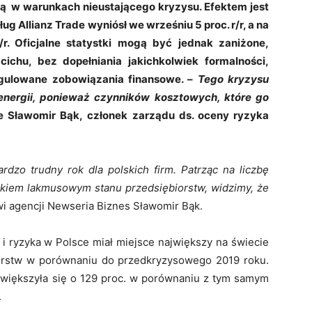
nują w warunkach nieustającego kryzysu. Efektem jest
ug Allianz Trade wyniósł we wrześniu 5 proc. r/r, a na
/r. Oficjalne statystki mogą być jednak zaniżone,
ichu, bez dopełniania jakichkolwiek formalności,
egulowane zobowiązania finansowe. –
Tego kryzysu
energii, ponieważ czynników kosztowych, które go
e Sławomir Bąk, członek zarządu ds. oceny ryzyka
rdzo trudny rok dla polskich firm. Patrząc na liczbę
erkiem lakmusowym stanu przedsiębiorstw, widzimy, że
i agencji Newseria Biznes Sławomir Bąk.
i ryzyka w Polsce miał miejsce największy na świecie
iorstw w porównaniu do przedkryzysowego 2019 roku.
 zwiększyła się o 129 proc. w porównaniu z tym samym
.