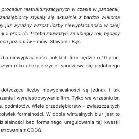
procedur restrukturyzacyjnych w czasie w pandemii,
rzedsiębiorcy stykają się aktualnie z bardzo wieloma
y już wyraźny wzrost liczby niewypłacalności w całej
ł 5 proc. r/r. Trzeba zauważyć, że ubiegły rok, będący
skich poziomów
– mówi Sławomir Bąk.
czba niewypłacalności polskich firm będzie o 10 proc.
szłym roku ubezpieczyciel spodziewa się podobnego
 dotyczące liczby niewypłacalności są jednak i tak
szania i wyrejestrowywania firm. Tylko we wrześniu br.
s. podmiotów. Wiele przedsiębiorstw – zwłaszcza tych
kolwiek formalności. W dobie wirtualnych biur jest to
działalności bez formalnego uregulowania tej kwestii
estrowania z CEIDG.