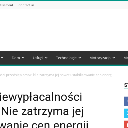
tisement
Contact us
Dom
Usługi
Technologie
Motoryzacja
Me
ści przedsiębiorstw. Nie zatrzyma jej nawet ustabilizowanie cen energii
S
iewypłacalności
 Nie zatrzyma jej
wanie cen energii