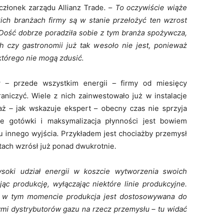
złonek zarządu Allianz Trade. –
To oczywiście wiąże
kich branżach firmy są w stanie przełożyć ten wzrost
Dość dobrze poradziła sobie z tym branża spożywcza,
h czy gastronomii już tak wesoło nie jest, ponieważ
którego nie mogą zdusić.
w – przede wszystkim energii – firmy od miesięcy
raniczyć. Wiele z nich zainwestowało już w instalacje
iaż – jak wskazuje ekspert – obecny czas nie sprzyja
e gotówki i maksymalizacja płynności jest bowiem
tu innego wyjścia. Przykładem jest chociażby przemysł
tach wzrósł już ponad dwukrotnie.
ysoki udział energii w koszcie wytworzenia swoich
jąc produkcję, wyłączając niektóre linie produkcyjne.
, w tym momencie produkcja jest dostosowywana do
ymi dystrybutorów gazu na rzecz przemysłu – tu widać