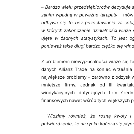
–
Bardzo wielu przedsiębiorców decyduje s
zanim wpadną w poważne tarapaty
– mówi
odbywa się to bez pozostawiania za sob
w których zakończenie działalności wiąże 
ujęte w żadnych statystykach. To jest o
ponieważ takie długi bardzo ciężko się wind
Z problemem niewypłacalności wiąże się t
danych Allianz Trade na koniec września b
największe problemy – zarówno z odzyskiw
mniejsze firmy. Jednak od III kwarta
windykacyjnych dotyczących firm śred
finansowych nawet wśród tych większych 
–
Widzimy również, że rosną kwoty i z
potwierdzenie, że na rynku kończą się płyn