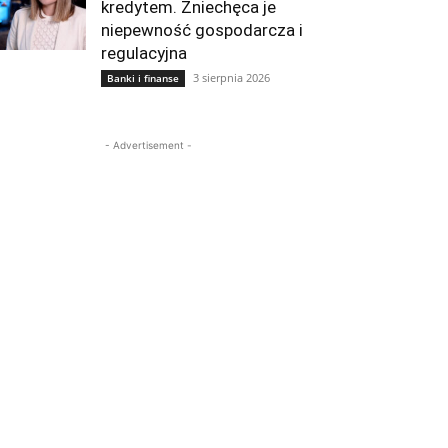
kredytem. Zniechęca je
niepewność gospodarcza i
regulacyjna
3 sierpnia 2026
Banki i finanse
- Advertisement -