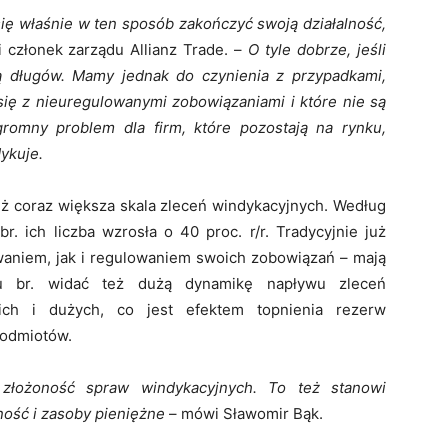
ię właśnie w ten sposób zakończyć swoją działalność,
 członek zarządu Allianz Trade. –
O tyle dobrze, jeśli
ą długów. Mamy jednak do czynienia z przypadkami,
się z nieuregulowanymi zobowiązaniami i które nie są
gromny problem dla firm, które pozostają na rynku,
ykuje.
eż coraz większa skala zleceń windykacyjnych. Według
r. ich liczba wzrosła o 40 proc. r/r. Tradycyjnie już
aniem, jak i regulowaniem swoich zobowiązań – mają
łu br. widać też dużą dynamikę napływu zleceń
nich i dużych, co jest efektem topnienia rezerw
podmiotów.
łożoność spraw windykacyjnych. To też stanowi
ność i zasoby pieniężne
– mówi Sławomir Bąk.