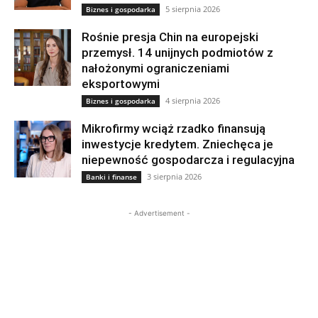
5 sierpnia 2026
Biznes i gospodarka
Rośnie presja Chin na europejski
przemysł. 14 unijnych podmiotów z
nałożonymi ograniczeniami
eksportowymi
4 sierpnia 2026
Biznes i gospodarka
Mikrofirmy wciąż rzadko finansują
inwestycje kredytem. Zniechęca je
niepewność gospodarcza i regulacyjna
3 sierpnia 2026
Banki i finanse
- Advertisement -