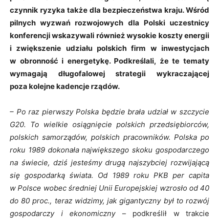
czynnik ryzyka także dla bezpieczeństwa kraju. Wśród
pilnych wyzwań rozwojowych dla Polski uczestnicy
konferencji wskazywali również
wysokie koszty energii
i zwiększenie udziału polskich firm w inwestycjach
w obronność i energetykę. Podkreślali, że te tematy
wymagają d
ługofalowej strategii wykraczającej
poza kolejne kadencje rządów.
– Po raz pierwszy Polska będzie brała udział w szczycie
G20. To wielkie osiągnięcie polskich przedsiębiorców,
polskich samorządów, polskich pracowników. Polska po
roku 1989 dokonała największego skoku gospodarczego
na świecie, dziś jesteśmy drugą najszybciej rozwijającą
się gospodarką świata. Od 1989
roku
PKB per capita
w Polsce wobec średniej Unii Europejskiej wzrosło od 40
do 80 proc., teraz widzimy, jak gigantyczny był to rozwój
gospodarczy i ekonomiczny
– podkreślił w trakcie