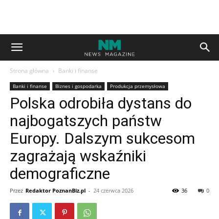
Strona główna
Banki i finanse
Banki i finanse
Biznes i gospodarka
Produkcja przemysłowa
Polska odrobiła dystans do
najbogatszych państw
Europy. Dalszym sukcesom
zagrażają wskaźniki
demograficzne
Przez
Redaktor PoznanBiz.pl
-
24 czerwca 2026
36
0