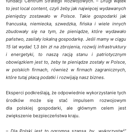
fundacji Centrum Strategii Rozwojowych.
–
Drugi wątek
to jest local content, czyli żeby jak najwięcej wydawanych
pieniędzy zostawało w Polsce. Takie gospodarki jak
francuska, niemiecka, szwedzka, fińska i wiele innych
zbudowały się na tym, że pieniądze, które wydawało
państwo, zasilały lokalną gospodarkę. Jeśli mamy w ciągu
15 lat wydać 1,3 bln zł na zbrojenia, rozwój infrastruktury
i energetyki, to naszą racją stanu i patriotycznym
obowiązkiem jest to, żeby te pieniądze zostały w Polsce,
w polskich firmach, również w firmach zagranicznych,
które tutaj płacą podatki i rozwijają nasz biznes.
Eksperci podkreślają, że odpowiednie wykorzystanie tych
środków może się stać impulsem rozwojowym
dla polskiej gospodarki, ale głównym celem jest
zwiększenie bezpieczeństwa kraju.
– Dla Polski jest to ogromna szansa, by „wykorzystać”