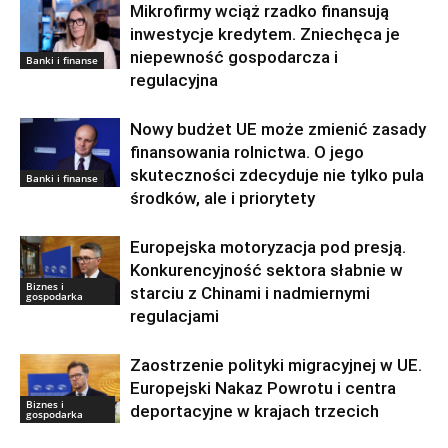
Mikrofirmy wciąż rzadko finansują
inwestycje kredytem. Zniechęca je
niepewność gospodarcza i
Banki i finanse
regulacyjna
Nowy budżet UE może zmienić zasady
finansowania rolnictwa. O jego
skuteczności zdecyduje nie tylko pula
Banki i finanse
środków, ale i priorytety
Europejska motoryzacja pod presją.
Konkurencyjność sektora słabnie w
Biznes i
starciu z Chinami i nadmiernymi
gospodarka
regulacjami
Zaostrzenie polityki migracyjnej w UE.
Europejski Nakaz Powrotu i centra
Biznes i
deportacyjne w krajach trzecich
gospodarka