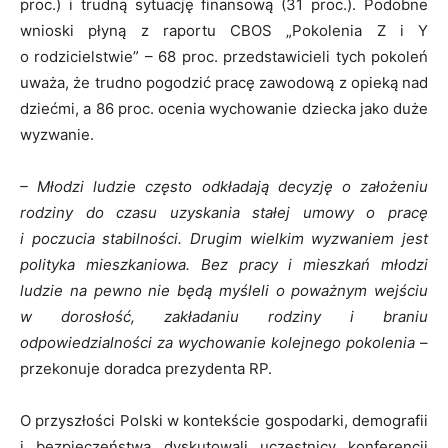
proc.) i trudną sytuację finansową (31 proc.). Podobne
wnioski płyną z raportu CBOS „Pokolenia Z i Y
o rodzicielstwie” – 68 proc. przedstawicieli tych pokoleń
uważa, że trudno pogodzić pracę zawodową z opieką nad
dziećmi, a 86 proc. ocenia wychowanie dziecka jako duże
wyzwanie.
– Młodzi ludzie często odkładają decyzję o założeniu
rodziny do czasu uzyskania stałej umowy o pracę
i poczucia stabilności. Drugim wielkim wyzwaniem jest
polityka mieszkaniowa. Bez pracy i mieszkań młodzi
ludzie na pewno nie będą myśleli o poważnym wejściu
w dorosłość, zakładaniu rodziny i braniu
odpowiedzialności za wychowanie kolejnego pokolenia
–
przekonuje doradca prezydenta RP.
O przyszłości Polski w kontekście gospodarki, demografii
i bezpieczeństwa dyskutowali uczestnicy konferencji