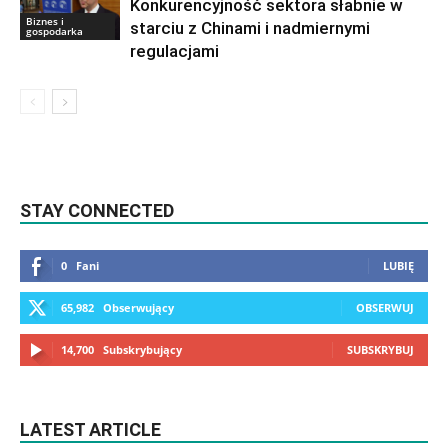
Konkurencyjność sektora słabnie w
Biznes i
starciu z Chinami i nadmiernymi
gospodarka
regulacjami
STAY CONNECTED
0
Fani
LUBIĘ
65,982
Obserwujący
OBSERWUJ
14,700
Subskrybujący
SUBSKRYBUJ
LATEST ARTICLE