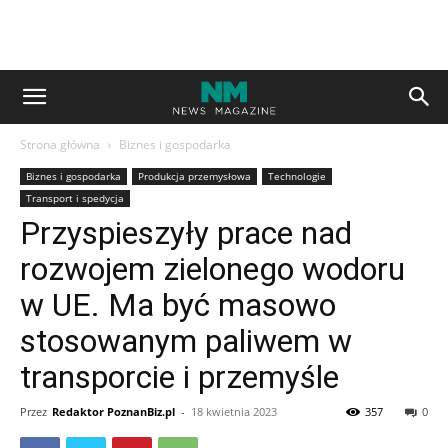
Strona główna
Biznes i gospodarka
Biznes i gospodarka
Produkcja przemysłowa
Technologie
Transport i spedycja
Przyspieszyły prace nad
rozwojem zielonego wodoru
w UE. Ma być masowo
stosowanym paliwem w
transporcie i przemyśle
Przez
Redaktor PoznanBiz.pl
-
18 kwietnia 2023
357
0