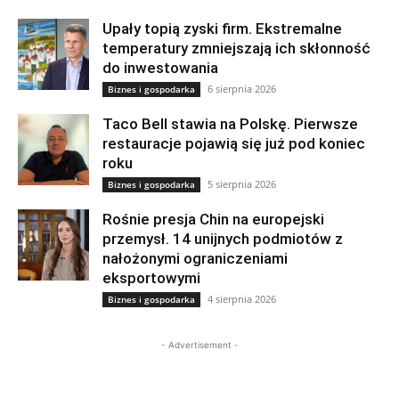
Upały topią zyski firm. Ekstremalne
temperatury zmniejszają ich skłonność
do inwestowania
6 sierpnia 2026
Biznes i gospodarka
Taco Bell stawia na Polskę. Pierwsze
restauracje pojawią się już pod koniec
roku
5 sierpnia 2026
Biznes i gospodarka
Rośnie presja Chin na europejski
przemysł. 14 unijnych podmiotów z
nałożonymi ograniczeniami
eksportowymi
4 sierpnia 2026
Biznes i gospodarka
- Advertisement -