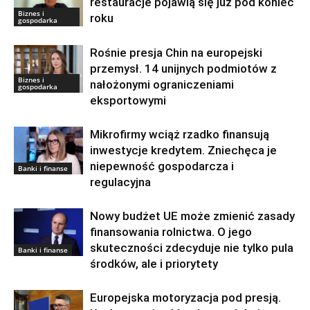
restauracje pojawią się już pod koniec
Biznes i
roku
gospodarka
Rośnie presja Chin na europejski
przemysł. 14 unijnych podmiotów z
Biznes i
nałożonymi ograniczeniami
gospodarka
eksportowymi
Mikrofirmy wciąż rzadko finansują
inwestycje kredytem. Zniechęca je
niepewność gospodarcza i
Banki i finanse
regulacyjna
Nowy budżet UE może zmienić zasady
finansowania rolnictwa. O jego
skuteczności zdecyduje nie tylko pula
Banki i finanse
środków, ale i priorytety
Europejska motoryzacja pod presją.