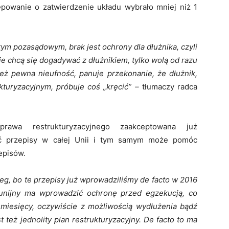
ępowanie o zatwierdzenie układu wybrało mniej niż 1
ym pozasądowym, brak jest ochrony dla dłużnika, czyli
e chcą się dogadywać z dłużnikiem, tylko wolą od razu
 też pewna nieufność, panuje przekonanie, że dłużnik,
turyzacyjnym, próbuje coś „kręcić” –
tłumaczy radca
rawa restrukturyzacyjnego zaakceptowana już
lić przepisy w całej Unii i tym samym może pomóc
episów.
eg, bo te przepisy już wprowadziliśmy de facto w 2016
 unijny ma wprowadzić ochronę przed egzekucją, co
miesięcy, oczywiście z możliwością wydłużenia bądź
 też jednolity plan restrukturyzacyjny. De facto to ma