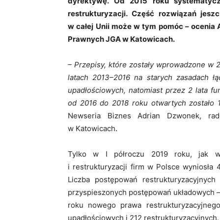
dyrektywę. Od 2015 roku systematyczn
restrukturyzacji. Część rozwiązań jesz
w całej Unii może w tym pomóc – ocenia
Prawnych JGA w Katowicach.
– Przepisy, które zostały wprowadzone w 2
latach 2013–2016 na starych zasadach łąc
upadłościowych, natomiast przez 2 lata f
od 2016 do 2018 roku otwartych zostało
Newseria Biznes Adrian Dzwonek, ra
w Katowicach.
Tylko w I półroczu 2019 roku, jak wy
i restrukturyzacji firm w Polsce wyniosła
Liczba postępowań restrukturyzacyjnych
przyspieszonych postępowań układowych –
roku nowego prawa restrukturyzacyjne
upadłościowych i 212 restrukturyzacyjnych.