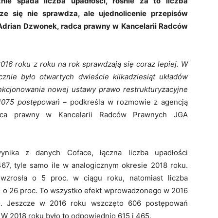
ie spada liczba upadłości, rośnie za to liczba
cze się nie sprawdza, ale ujednolicenie przepisów
 Adrian Dzwonek, radca prawny w Kancelarii Radców
016 roku z roku na rok sprawdzają się coraz lepiej. W
znie było otwartych dwieście kilkadziesiąt układów
unkcjonowania nowej ustawy prawo restrukturyzacyjne
 1075 postępowań –
podkreśla w rozmowie z agencją
dca prawny w Kancelarii Radców Prawnych JGA
nika z danych Coface, łączna liczba upadłości
 467, tyle samo ile w analogicznym okresie 2018 roku.
 wzrosła o 5 proc. w ciągu roku, natomiast liczba
 o 26 proc. To wszystko efekt wprowadzonego w 2016
go. Jeszcze w 2016 roku wszczęto 606 postępowań
 W 2018 roku było to odpowiednio 615 i 465.