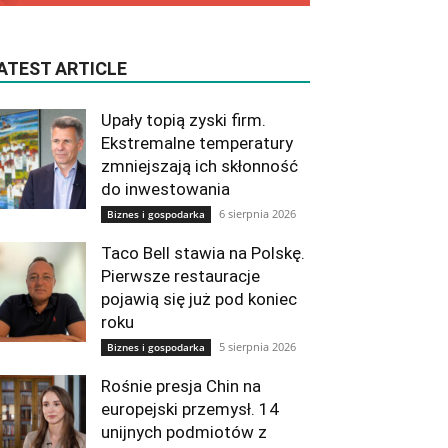
ATEST ARTICLE
Upały topią zyski firm.
Ekstremalne temperatury
zmniejszają ich skłonność
do inwestowania
6 sierpnia 2026
Biznes i gospodarka
Taco Bell stawia na Polskę.
Pierwsze restauracje
pojawią się już pod koniec
roku
5 sierpnia 2026
Biznes i gospodarka
Rośnie presja Chin na
europejski przemysł. 14
unijnych podmiotów z