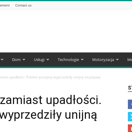
sement
Contact us
Dom
Usługi
Technologie
Motoryzacja
Me
iast upadłości. Polskie przepisy wyprzedziły unijną inicjatywę
S
 zamiast upadłości.
 wyprzedziły unijną