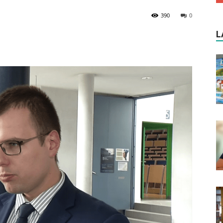
390
0
L