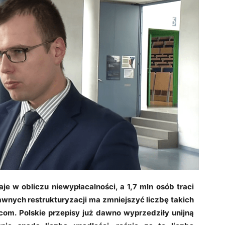
aje w obliczu niewypłacalności, a 1,7 mln osób traci
wnych restrukturyzacji ma zmniejszyć liczbę takich
com. Polskie przepisy już dawno wyprzedziły unijną