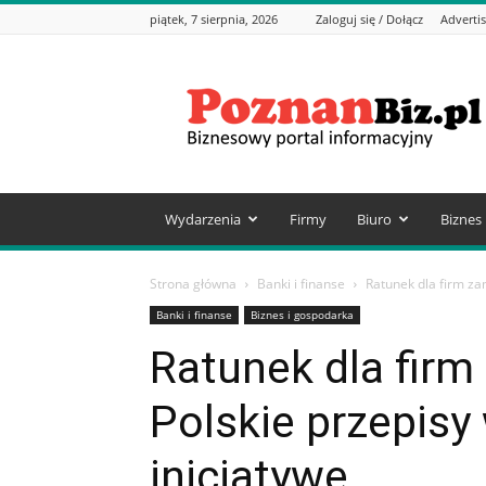
piątek, 7 sierpnia, 2026
Zaloguj się / Dołącz
Adverti
PoznanBiz.pl
–
Informacje
biznesowe
Wydarzenia
Firmy
Biuro
Biznes
Strona główna
Banki i finanse
Ratunek dla firm zam
Banki i finanse
Biznes i gospodarka
Ratunek dla firm
Polskie przepisy
inicjatywę