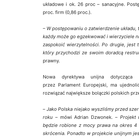
układowe i ok. 26 proc – sanacyjne. Post
proc. firm (0,86 proc.).
– W postępowaniu o zatwierdzenie układu, t
każdy może go egzekwować i wierzyciele ni
zaspokoić wierzytelności. Po drugie, jest
który przychodzi ze swoim doradcą restruk
prawny.
Nowa dyrektywa unijna dotycząca p
przez Parlament Europejski, ma ujedno
rozwiązać największe bolączki polskich prz
–
Jako Polska niejako wyszliśmy przed szer
roku –
mówi Adrian Dzwonek. –
Projekt
będzie robione z mocy prawa na okres 4 
skrócenia. Ponadto w projekcie unijnym jest