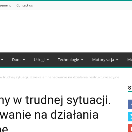
isement
Contact us
Dom
Usługi
Technologie
Motoryzacja
Me
w trudnej sytuacji. Uzyskają finansowanie na działania restrukturyzacyjne
S
y w trudnej sytuacji.
wanie na działania
ne