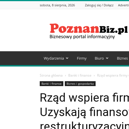
sobota, 8 sierpnia, 2026
Zaloguj się / Dołącz
Advert
PoznanBiz.pl
–
Informacje
biznesowe
Wydarzenia
Firmy
Biuro
Biznes
Strona główna
Banki i finanse
Rząd wspiera firmy 
Banki i finanse
Biznes i gospodarka
Rząd wspiera firm
Uzyskają finanso
restrukturyzacyj