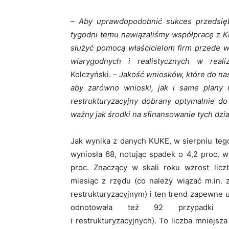
–
Aby uprawdopodobnić sukces przedsiębi
tygodni temu nawiązaliśmy współpracę z K
służyć pomocą właścicielom firm przede w
wiarygodnych i realistycznych w realiz
Kolczyński. –
Jakość wniosków, które do nas
aby zarówno wnioski, jak i same plany re
restrukturyzacyjny dobrany optymalnie do s
ważny jak środki na sfinansowanie tych dzia
Jak wynika z danych KUKE, w sierpniu tego
wyniosła 68, notując spadek o 4,2 proc. w
proc. Znaczący w skali roku wzrost liczb
miesiąc z rzędu (co należy wiązać m.in
restrukturyzacyjnym) i ten trend zapewne
odnotowała też 92 przypadki nie
i restrukturyzacyjnych). To liczba mniejs