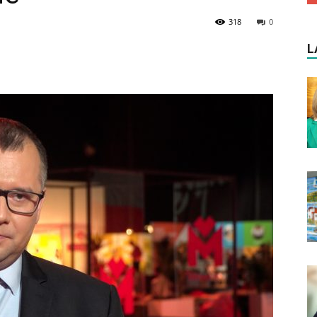
318
0
L