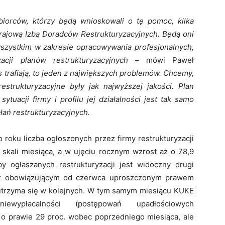
orców, którzy będą wnioskowali o tę pomoc, kilka
rajową Izbą Doradców Restrukturyzacyjnych. Będą oni
szystkim w zakresie opracowywania profesjonalnych,
acji planów restrukturyzacyjnych –
mówi Paweł
 trafiają, to jeden z największych problemów. Chcemy,
strukturyzacyjne były jak najwyższej jakości. Plan
ytuacji firmy i profilu jej działalności jest tak samo
łań restrukturyzacyjnych.
 roku liczba ogłoszonych przez firmy restrukturyzacji
 skali miesiąca, a w ujęciu rocznym wzrost aż o 78,9
y ogłaszanych restrukturyzacji jest widoczny drugi
. z obowiązującym od czerwca uproszczonym prawem
 utrzyma się w kolejnych. W tym samym miesiącu KUKE
wypłacalności (postępowań upadłościowych
za o prawie 29 proc. wobec poprzedniego miesiąca, ale