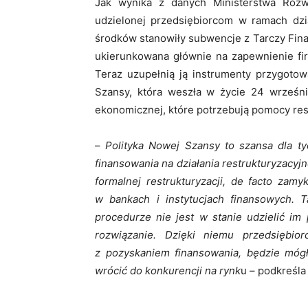
Jak wynika z danych Ministerstwa Roz
udzielonej przedsiębiorcom w ramach dzi
środków stanowiły subwencje z Tarczy Fin
ukierunkowana głównie na zapewnienie fir
Teraz uzupełnią ją instrumenty przygotow
Szansy, która weszła w życie 24 wrześni
ekonomicznej, które potrzebują pomocy res
–
Polityka Nowej Szansy to szansa dla ty
finansowania na działania restrukturyzacyjne
formalnej restrukturyzacji, de facto zam
w bankach i instytucjach finansowych.
procedurze nie jest w stanie udzielić im
rozwiązanie. Dzięki niemu przedsiębio
z pozyskaniem finansowania, będzie mógł 
wrócić do konkurencji na rynk
u – podkreśla