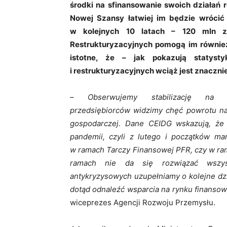
środki na sfinansowanie swoich działań r
Nowej Szansy łatwiej im będzie wrócić 
w kolejnych 10 latach – 120 mln zł
Restrukturyzacyjnych pomogą im również
istotne, że – jak pokazują statyst
i restrukturyzacyjnych wciąż jest znaczni
–
Obserwujemy stabilizację na 
przedsiębiorców widzimy chęć powrotu na 
gospodarczej. Dane CEIDG wskazują, że 
pandemii, czyli z lutego i początków mar
w ramach Tarczy Finansowej PFR, czy w ram
ramach nie da się rozwiązać wszyst
antykryzysowych uzupełniamy o kolejne dz
dotąd odnaleźć wsparcia na rynku finans
wiceprezes Agencji Rozwoju Przemysłu.