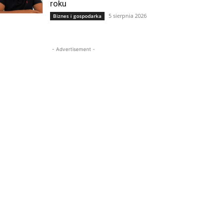
roku
5 sierpnia 2026
Biznes i gospodarka
- Advertisement -