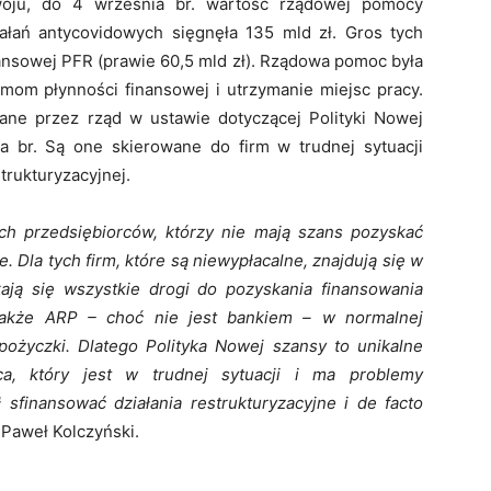
woju, do 4 września br. wartość rządowej pomocy
ałań antycovidowych sięgnęła 135 mld zł. Gros tych
ansowej PFR (prawie 60,5 mld zł). Rządowa pomoc była
mom płynności finansowej i utrzymanie miejsc pracy.
ane przez rząd w ustawie dotyczącej Polityki Nowej
a br. Są one skierowane do firm w trudnej sytuacji
trukturyzacyjnej.
ch przedsiębiorców, którzy nie mają szans pozyskać
. Dla tych firm, które są niewypłacalne, znajdują się w
ykają się wszystkie drogi do pozyskania finansowania
 Także ARP – choć nie jest bankiem – w normalnej
 pożyczki. Dlatego Polityka Nowej szansy to unikalne
rca, który jest w trudnej sytuacji i ma problemy
sfinansować działania restrukturyzacyjne i de facto
 Paweł Kolczyński.