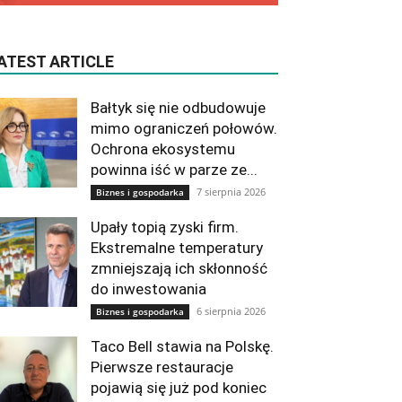
ATEST ARTICLE
Bałtyk się nie odbudowuje
mimo ograniczeń połowów.
Ochrona ekosystemu
powinna iść w parze ze...
7 sierpnia 2026
Biznes i gospodarka
Upały topią zyski firm.
Ekstremalne temperatury
zmniejszają ich skłonność
do inwestowania
6 sierpnia 2026
Biznes i gospodarka
Taco Bell stawia na Polskę.
Pierwsze restauracje
pojawią się już pod koniec