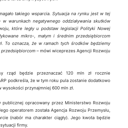
agało takiego wsparcia. Sytuacja na rynku jest w tej
ię w warunkach negatywnego oddziaływania skutków
ju, które legły u podstaw legislacji Polityki Nowej
dykowane mikro-, małym i średnim przedsiębiorcom
zł. To oznacza, że w ramach tych środków będziemy
0 przedsiębiorcom –
mówi wiceprezes Agencji Rozwoju
sy rząd będzie przeznaczać 120 mln zł rocznie
 ARP podkreśla, że w tym roku pula zostanie dodatkowo
 wysokości przynajmniej 600 mln zł.
 publicznej opracowany przez Ministerstwo Rozwoju
 Jego operatorem została Agencja Rozwoju Przemysłu,
cie (nabór ma charakter ciągły). Jego kwota będzie
ytuacji firmy.