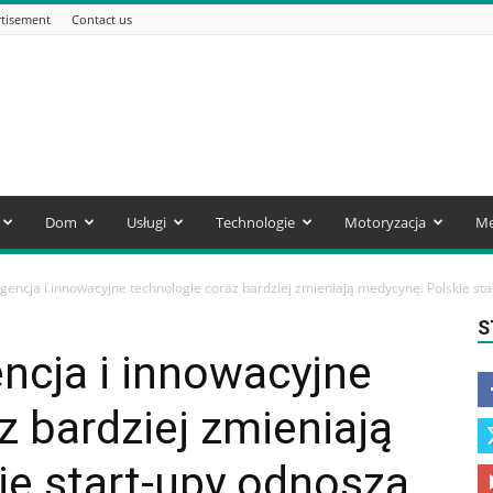
tisement
Contact us
Dom
Usługi
Technologie
Motoryzacja
Me
igencja i innowacyjne technologie coraz bardziej zmieniają medycynę. Polskie sta
S
encja i innowacyjne
z bardziej zmieniają
ie start-upy odnoszą