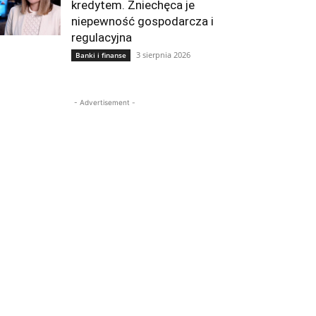
kredytem. Zniechęca je
niepewność gospodarcza i
regulacyjna
3 sierpnia 2026
Banki i finanse
- Advertisement -