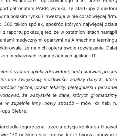
rs in Healthcare”, opracowanego m.in. przez Polską
u pod patronatem PARP, wynika, że start-upy z sektora
 na polskim rynku i inwestuje w nie coraz więcej firm.
. 380 takich spółek, spośród których najwięcej działa
i z raportu pokazują też, że w ostatnich latach nastąpił
zaniami medycznymi opartymi na AI/machine learningu
larowała, że na nich opiera swoje rozwiązania. Dalej
dzeń medycznych i samodzielnych aplikacji IT.
enić system opieki zdrowotnej, będą ułatwiać proces
kim one zwiększają możliwości analizy danych, które
bróbki ręcznej przez lekarzy, pielęgniarki i personel
odować, że wszystkie te dane, których gromadzimy
ane w zupełnie inny, nowy sposób
– mówi dr hab. n.
t-upu Clebre.
rciedla tegoroczna, trzecia edycja konkursu Huawei
rawie 170 polskich start-upów, które tworzą innowacje