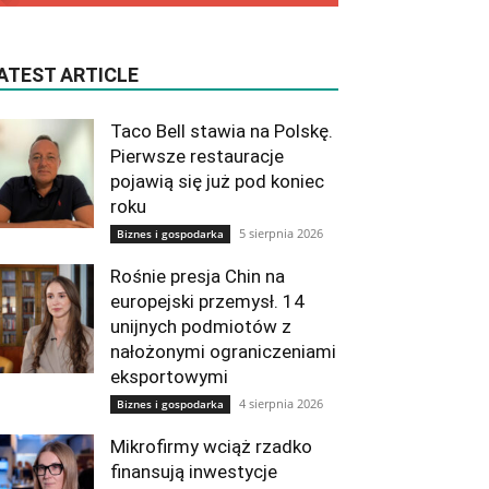
ATEST ARTICLE
Taco Bell stawia na Polskę.
Pierwsze restauracje
pojawią się już pod koniec
roku
5 sierpnia 2026
Biznes i gospodarka
Rośnie presja Chin na
europejski przemysł. 14
unijnych podmiotów z
nałożonymi ograniczeniami
eksportowymi
4 sierpnia 2026
Biznes i gospodarka
Mikrofirmy wciąż rzadko
finansują inwestycje