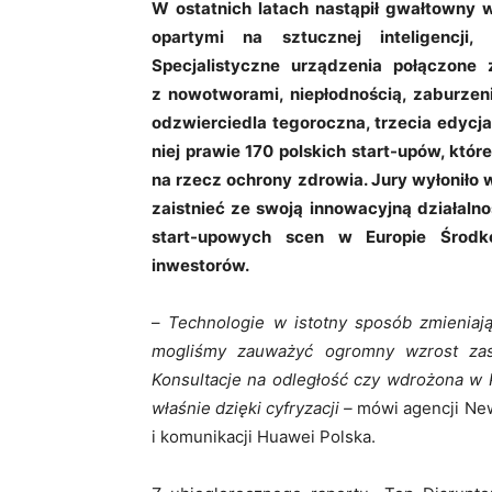
W ostatnich latach nastąpił gwałtowny
opartymi na sztucznej inteligencji,
Specjalistyczne urządzenia połączone
z nowotworami, niepłodnością, zaburze
odzwierciedla tegoroczna, trzecia edycja
niej prawie 170 polskich start-upów, któ
na rzecz ochrony zdrowia. Jury wyłoniło w
zaistnieć ze swoją innowacyjną działaln
start-upowych scen w Europie Środk
inwestorów.
–
Technologie w istotny sposób zmienia
mogliśmy zauważyć ogromny wzrost zas
Konsultacje na odległość czy wdrożona w 
właśnie dzięki cyfryzacji –
mówi agencji New
i komunikacji Huawei Polska.