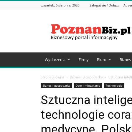
czwartek, 6 sierpnia, 2026
Zaloguj się / Dołącz
Adver
PoznanBiz.pl
–
Informacje
biznesowe
Wydarzenia
Firmy
Biuro
Biznes
Strona główna
Biznes i gospodarka
Sztuczna intel
Biznes i gospodarka
Dom i mieszkanie
Technologie
Sztuczna intelig
technologie cora
medycynę. Polsk