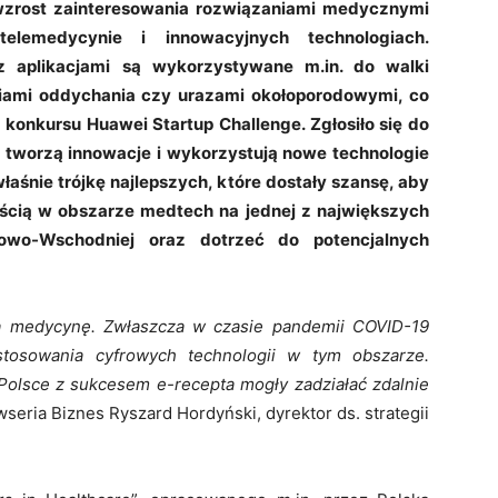
 wzrost zainteresowania rozwiązaniami medycznymi
 telemedycynie i innowacyjnych technologiach.
 z aplikacjami są wykorzystywane m.in. do walki
niami oddychania czy urazami okołoporodowymi, co
 konkursu Huawei Startup Challenge. Zgłosiło się do
re tworzą innowacje i wykorzystują nowe technologie
łaśnie trójkę najlepszych, które dostały szansę, aby
ością w obszarze medtech na jednej z największych
owo-Wschodniej oraz dotrzeć do potencjalnych
ją medycynę. Zwłaszcza w czasie pandemii COVID-19
tosowania cyfrowych technologii w tym obszarze.
Polsce z sukcesem e-recepta mogły zadziałać zdalnie
seria Biznes Ryszard Hordyński, dyrektor ds. strategii