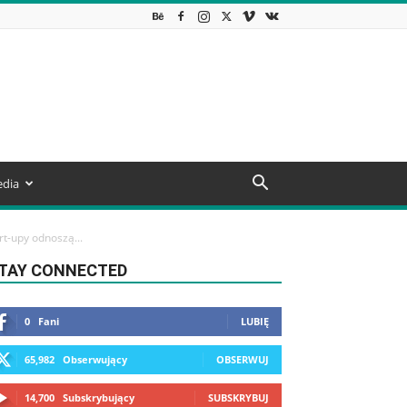
dia
rt-upy odnoszą...
TAY CONNECTED
0
Fani
LUBIĘ
65,982
Obserwujący
OBSERWUJ
14,700
Subskrybujący
SUBSKRYBUJ