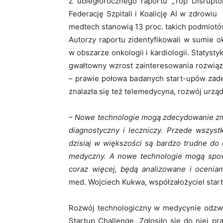
Z ubiegłorocznego raportu „Top Disrupto
Federację Szpitali i Koalicję AI w zdrowi
medtech stanowią 13 proc. takich podmiotów
Autorzy raportu zidentyfikowali w sumie ok
w obszarze onkologii i kardiologii. Statystyk
gwałtowny wzrost zainteresowania rozwią
–
prawie połowa badanych start-upów zadek
znalazła się też telemedycyna, rozwój urzą
– Nowe technologie mogą zdecydowanie zmi
diagnostyczny i leczniczy. Przede wszyst
dzisiaj w większości są bardzo trudne do o
medyczny. A nowe technologie mogą spow
coraz więcej, będą analizowane i oceni
med. Wojciech Kukwa, współzałożyciel star
Rozwój technologiczny w medycynie odzwie
Startup Challenge. Zgłosiło się do niej p