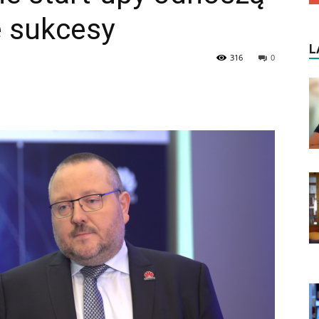
e sukcesy
L
316
0