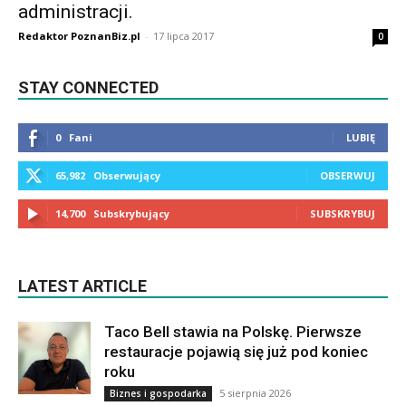
administracji.
Redaktor PoznanBiz.pl
-
17 lipca 2017
0
STAY CONNECTED
0
Fani
LUBIĘ
65,982
Obserwujący
OBSERWUJ
14,700
Subskrybujący
SUBSKRYBUJ
LATEST ARTICLE
Taco Bell stawia na Polskę. Pierwsze
restauracje pojawią się już pod koniec
roku
5 sierpnia 2026
Biznes i gospodarka