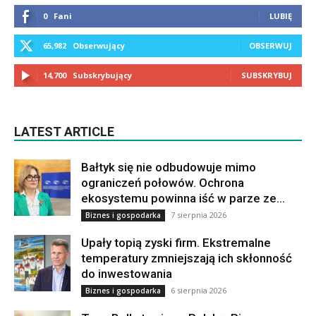
0
Fani
LUBIĘ
65,982
Obserwujący
OBSERWUJ
14,700
Subskrybujący
SUBSKRYBUJ
LATEST ARTICLE
Bałtyk się nie odbudowuje mimo
ograniczeń połowów. Ochrona
ekosystemu powinna iść w parze ze...
7 sierpnia 2026
Biznes i gospodarka
Upały topią zyski firm. Ekstremalne
temperatury zmniejszają ich skłonność
do inwestowania
6 sierpnia 2026
Biznes i gospodarka