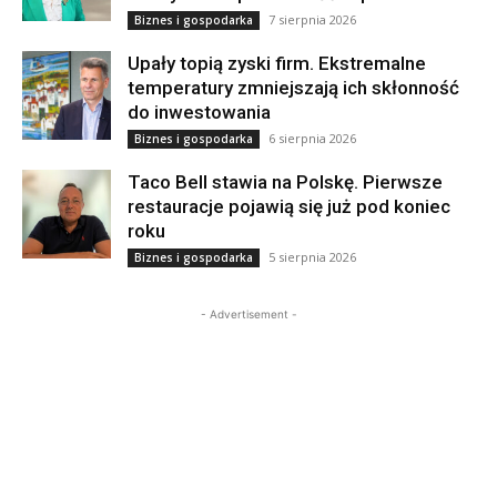
7 sierpnia 2026
Biznes i gospodarka
Upały topią zyski firm. Ekstremalne
temperatury zmniejszają ich skłonność
do inwestowania
6 sierpnia 2026
Biznes i gospodarka
Taco Bell stawia na Polskę. Pierwsze
restauracje pojawią się już pod koniec
roku
5 sierpnia 2026
Biznes i gospodarka
- Advertisement -