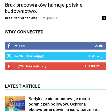
Brak pracowników hamuje polskie
budownictwo.
Redaktor PoznanBiz.pl
-
19 lipca 2018
0
STAY CONNECTED
0
Fani
LUBIĘ
65,982
Obserwujący
OBSERWUJ
14,700
Subskrybujący
SUBSKRYBUJ
LATEST ARTICLE
Bałtyk się nie odbudowuje mimo
ograniczeń połowów. Ochrona
ekosystemu powinna iść w parze ze...