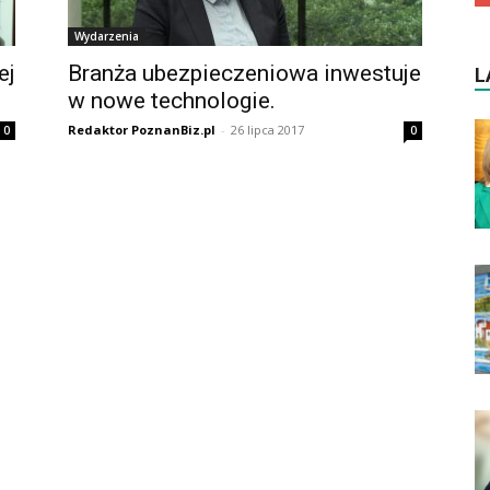
Wydarzenia
ej
Branża ubezpieczeniowa inwestuje
L
w nowe technologie.
Redaktor PoznanBiz.pl
-
26 lipca 2017
0
0