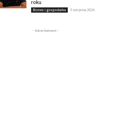
roku
5 sierpnia 2026
Biznes i gospodarka
- Advertisement -