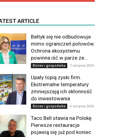
ATEST ARTICLE
Bałtyk się nie odbudowuje
mimo ograniczeń połowów.
Ochrona ekosystemu
powinna iść w parze ze...
7 sierpnia 2026
Biznes i gospodarka
Upały topią zyski firm.
Ekstremalne temperatury
zmniejszają ich skłonność
do inwestowania
6 sierpnia 2026
Biznes i gospodarka
Taco Bell stawia na Polskę.
Pierwsze restauracje
pojawią się już pod koniec