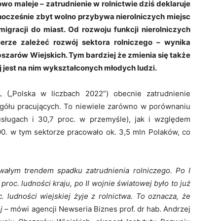
wo maleje – zatrudnienie w rolnictwie dziś deklaruje
ednocześnie zbyt wolno przybywa nierolniczych miejsc
migracji do miast. Od rozwoju funkcji nierolniczych
erze zależeć rozwój sektora rolniczego – wynika
bszarów Wiejskich. Tym bardziej że zmienia się także
j jest na nim wykształconych młodych ludzi.
(„Polska w liczbach 2022”) obecnie zatrudnienie
. ogółu pracujących. To niewiele zarówno w porównaniu
sługach i 30,7 proc. w przemyśle), jak i względem
90. w tym sektorze pracowało ok. 3,5 mln Polaków, co
ałym trendem spadku zatrudnienia rolniczego. Po I
roc. ludności kraju, po II wojnie światowej było to już
c. ludności wiejskiej żyje z rolnictwa. To oznacza, że
ej
– mówi agencji Newseria Biznes prof. dr hab. Andrzej