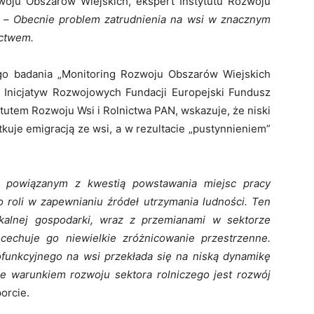
woju Obszarów Wiejskich, ekspert Instytutu Rozwoju
 –
Obecnie problem zatrudnienia na wsi w znacznym
ictwem.
go badania „Monitoring Rozwoju Obszarów Wiejskich
 Inicjatyw Rozwojowych Fundacji Europejski Fundusz
tutem Rozwoju Wsi i Rolnictwa PAN, wskazuje, że niski
tkuje emigracją ze wsi, a w rezultacie „pustynnieniem”
 powiązanym z kwestią powstawania miejsc pracy
o roli w zapewnianiu źródeł utrzymania ludności. Ten
okalnej gospodarki, wraz z przemianami w sektorze
cechuje go niewielkie zróżnicowanie przestrzenne.
funkcyjnego na wsi przekłada się na niską dynamikę
e warunkiem rozwoju sektora rolniczego jest rozwój
orcie.