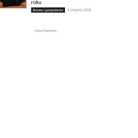
roku
5 sierpnia 2026
Biznes i gospodarka
- Advertisement -