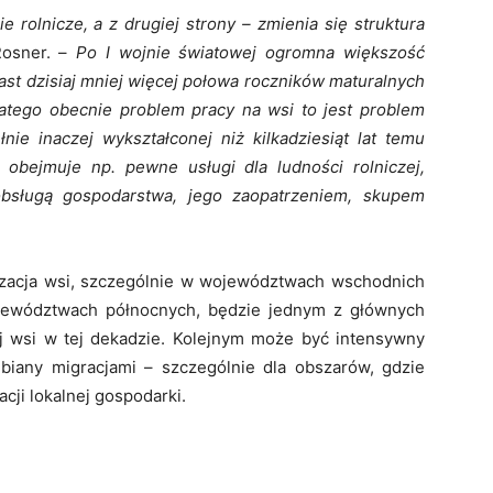
e rolnicze, a z drugiej strony – zmienia się struktura
Rosner. –
Po I wojnie światowej ogromna większość
miast dzisiaj mniej więcej połowa roczników maturalnych
Dlatego obecnie problem pracy na wsi to jest problem
nie inaczej wykształconej niż kilkadziesiąt lat temu
 obejmuje np. pewne usługi dla ludności rolniczej,
obsługą gospodarstwa, jego zaopatrzeniem, skupem
yzacja wsi, szczególnie w województwach wschodnich
jewództwach północnych, będzie jednym z głównych
 wsi w tej dekadzie. Kolejnym może być intensywny
biany migracjami – szczególnie dla obszarów, gdzie
cji lokalnej gospodarki.