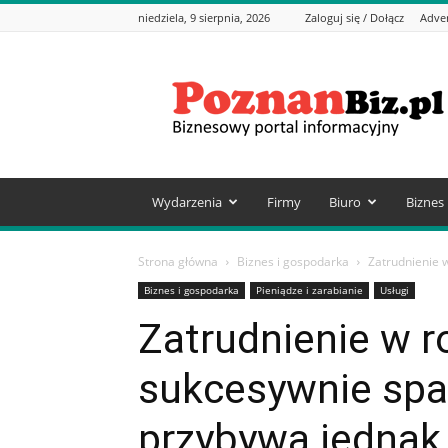
niedziela, 9 sierpnia, 2026
Zaloguj się / Dołącz
Adve
PoznanBiz.pl
–
Informacje
biznesowe
Wydarzenia
Firmy
Biuro
Biznes
Strona główna
Biznes i gospodarka
Zatrudnienie w
Biznes i gospodarka
Pieniądze i zarabianie
Usługi
Zatrudnienie w r
sukcesywnie spa
przybywa jednak 