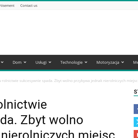
rtisement
Contact us
Dom
Usługi
Technologie
Motoryzacja
Me
 rolnictwie sukcesywnie spada. Zbyt wolno przybywa jednak nierolniczych miejsc 
S
olnictwie
da. Zbyt wolno
nierolniczych miejsc