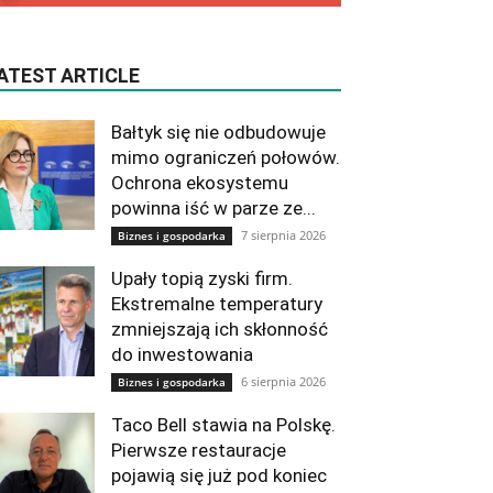
ATEST ARTICLE
Bałtyk się nie odbudowuje
mimo ograniczeń połowów.
Ochrona ekosystemu
powinna iść w parze ze...
7 sierpnia 2026
Biznes i gospodarka
Upały topią zyski firm.
Ekstremalne temperatury
zmniejszają ich skłonność
do inwestowania
6 sierpnia 2026
Biznes i gospodarka
Taco Bell stawia na Polskę.
Pierwsze restauracje
pojawią się już pod koniec