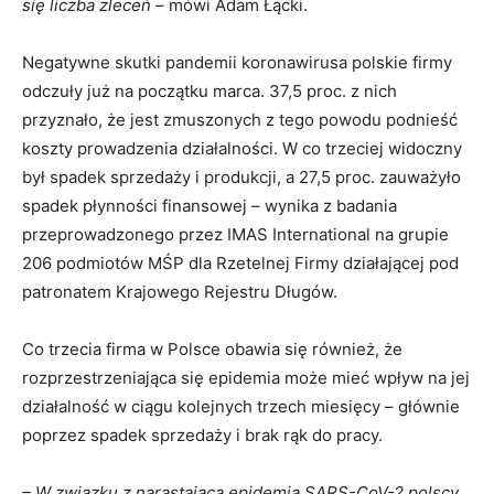
się liczba zleceń
– mówi Adam Łącki.
Negatywne skutki pandemii koronawirusa polskie firmy
odczuły już na początku marca. 37,5 proc. z nich
przyznało, że jest zmuszonych z tego powodu podnieść
koszty prowadzenia działalności. W co trzeciej widoczny
był spadek sprzedaży i produkcji, a 27,5 proc. zauważyło
spadek płynności finansowej – wynika z badania
przeprowadzonego przez IMAS International na grupie
206 podmiotów MŚP dla Rzetelnej Firmy działającej pod
patronatem Krajowego Rejestru Długów.
Co trzecia firma w Polsce obawia się również, że
rozprzestrzeniająca się epidemia może mieć wpływ na jej
działalność w ciągu kolejnych trzech miesięcy – głównie
poprzez spadek sprzedaży i brak rąk do pracy.
– W związku z narastającą epidemią SARS-CoV-2 polscy