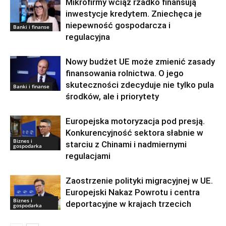
Mikrofirmy wciąż rzadko finansują
inwestycje kredytem. Zniechęca je
niepewność gospodarcza i
Banki i finanse
regulacyjna
Nowy budżet UE może zmienić zasady
finansowania rolnictwa. O jego
skuteczności zdecyduje nie tylko pula
Banki i finanse
środków, ale i priorytety
Europejska motoryzacja pod presją.
Konkurencyjność sektora słabnie w
Biznes i
starciu z Chinami i nadmiernymi
gospodarka
regulacjami
Zaostrzenie polityki migracyjnej w UE.
Europejski Nakaz Powrotu i centra
Biznes i
deportacyjne w krajach trzecich
gospodarka