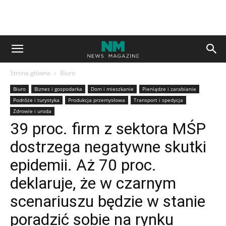
Strona główna
Biuro
Biuro
Biznes i gospodarka
Dom i mieszkanie
Pieniądze i zarabianie
Podróże i turystyka
Produkcja przemysłowa
Transport i spedycja
Zdrowie i uroda
39 proc. firm z sektora MŚP
dostrzega negatywne skutki
epidemii. Aż 70 proc.
deklaruje, że w czarnym
scenariuszu będzie w stanie
poradzić sobie na rynku