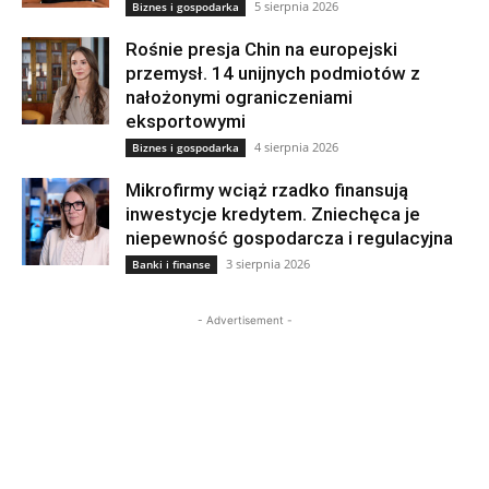
5 sierpnia 2026
Biznes i gospodarka
Rośnie presja Chin na europejski
przemysł. 14 unijnych podmiotów z
nałożonymi ograniczeniami
eksportowymi
4 sierpnia 2026
Biznes i gospodarka
Mikrofirmy wciąż rzadko finansują
inwestycje kredytem. Zniechęca je
niepewność gospodarcza i regulacyjna
3 sierpnia 2026
Banki i finanse
- Advertisement -