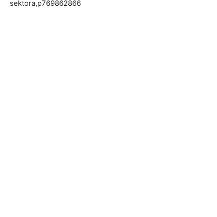
sektora,p769862866