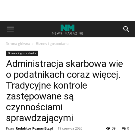
Strona główna
Biznes i gospodarka
Biznes i gospodarka
Administracja skarbowa wie
o podatnikach coraz więcej.
Tradycyjne kontrole
zastępowane są
czynnościami
sprawdzającymi
Przez
Redaktor PoznanBiz.pl
-
19 czerwca 2026
39
0