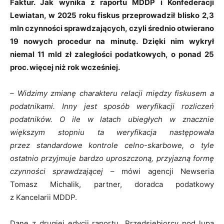
Faktur. Jak wynika z raportu MDDP i Konfederacji
Lewiatan, w 2025 roku fiskus przeprowadził blisko 2,3
mln czynności sprawdzających, czyli średnio otwierano
19 nowych procedur na minutę. Dzięki nim wykrył
niemal 11 mld zł zaległości podatkowych, o ponad 25
proc. więcej niż rok wcześniej.
– Widzimy zmianę charakteru relacji między fiskusem a
podatnikami. Inny jest sposób weryfikacji rozliczeń
podatników. O ile w latach ubiegłych w znacznie
większym stopniu ta weryfikacja następowała
przez standardowe kontrole celno-skarbowe, o tyle
ostatnio przyjmuje bardzo uproszczoną, przyjazną formę
czynności sprawdzającej
– mówi agencji Newseria
Tomasz Michalik, partner, doradca podatkowy
z Kancelarii MDDP.
Dane z drugiej edycji raportu „Przedsiębiorcy pod lupą