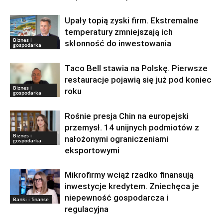
Upały topią zyski firm. Ekstremalne
temperatury zmniejszają ich
Biznes i
skłonność do inwestowania
gospodarka
Taco Bell stawia na Polskę. Pierwsze
restauracje pojawią się już pod koniec
Biznes i
roku
gospodarka
Rośnie presja Chin na europejski
przemysł. 14 unijnych podmiotów z
Biznes i
nałożonymi ograniczeniami
gospodarka
eksportowymi
Mikrofirmy wciąż rzadko finansują
inwestycje kredytem. Zniechęca je
niepewność gospodarcza i
Banki i finanse
regulacyjna