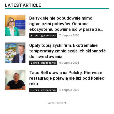
LATEST ARTICLE
Bałtyk się nie odbudowuje mimo
ograniczeń połowów. Ochrona
ekosystemu powinna iść w parze ze...
7 sierpnia 2026
Biznes i gospodarka
Upały topią zyski firm. Ekstremalne
temperatury zmniejszają ich skłonność
do inwestowania
6 sierpnia 2026
Biznes i gospodarka
Taco Bell stawia na Polskę. Pierwsze
restauracje pojawią się już pod koniec
roku
5 sierpnia 2026
Biznes i gospodarka
- Advertisement -