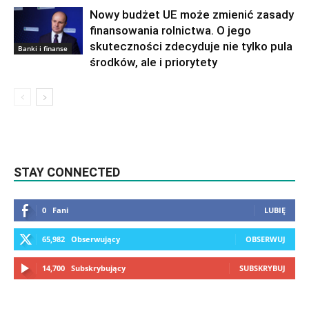
Nowy budżet UE może zmienić zasady
finansowania rolnictwa. O jego
skuteczności zdecyduje nie tylko pula
Banki i finanse
środków, ale i priorytety
STAY CONNECTED
0
Fani
LUBIĘ
65,982
Obserwujący
OBSERWUJ
14,700
Subskrybujący
SUBSKRYBUJ