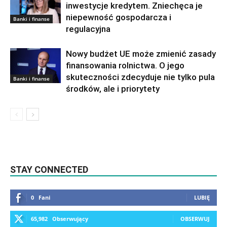
inwestycje kredytem. Zniechęca je
niepewność gospodarcza i
Banki i finanse
regulacyjna
Nowy budżet UE może zmienić zasady
finansowania rolnictwa. O jego
skuteczności zdecyduje nie tylko pula
Banki i finanse
środków, ale i priorytety
STAY CONNECTED
0
Fani
LUBIĘ
65,982
Obserwujący
OBSERWUJ