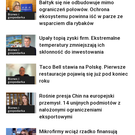
Bałtyk się nie odbudowuje mimo
ograniczeń połowów. Ochrona
Biznes i
ekosystemu powinna iść w parze ze
gospodarka
wsparciem dla rybaków
Upały topią zyski firm. Ekstremalne
temperatury zmniejszają ich
Biznes i
skłonność do inwestowania
gospodarka
Taco Bell stawia na Polskę. Pierwsze
restauracje pojawią się już pod koniec
Biznes i
roku
gospodarka
Rośnie presja Chin na europejski
przemysł. 14 unijnych podmiotów z
Biznes i
nałożonymi ograniczeniami
gospodarka
eksportowymi
Mikrofirmy wciąż rzadko finansują