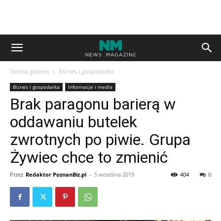
Strona główna
Biznes i gospodarka
Biznes i gospodarka
Informacje i media
Brak paragonu barierą w
oddawaniu butelek
zwrotnych po piwie. Grupa
Żywiec chce to zmienić
Przez
Redaktor PoznanBiz.pl
-
5 września 2019
404
0