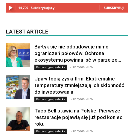
14,700
Subskrybujący
SUBSKRYBUJ
LATEST ARTICLE
Bałtyk się nie odbudowuje mimo
ograniczeń połowów. Ochrona
ekosystemu powinna iść w parze ze...
7 sierpnia 2026
Biznes i gospodarka
Upały topią zyski firm. Ekstremalne
temperatury zmniejszają ich skłonność
do inwestowania
6 sierpnia 2026
Biznes i gospodarka
Taco Bell stawia na Polskę. Pierwsze
restauracje pojawią się już pod koniec
roku
5 sierpnia 2026
Biznes i gospodarka