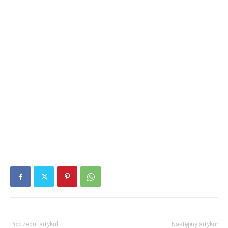
Poprzedni artykuł
Następny artykuł