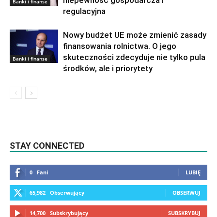
Banki i finanse
regulacyjna
Nowy budżet UE może zmienić zasady
finansowania rolnictwa. O jego
skuteczności zdecyduje nie tylko pula
Banki i finanse
środków, ale i priorytety
STAY CONNECTED
0
Fani
LUBIĘ
65,982
Obserwujący
OBSERWUJ
14,700
Subskrybujący
SUBSKRYBUJ