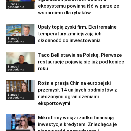
Biznes i
ekosystemu powinna iść w parze ze
gospodarka
wsparciem dla rybaków
Upały topią zyski firm. Ekstremalne
temperatury zmniejszają ich
Biznes i
skłonność do inwestowania
gospodarka
Taco Bell stawia na Polskę. Pierwsze
restauracje pojawią się już pod koniec
Biznes i
roku
gospodarka
Rośnie presja Chin na europejski
przemysł. 14 unijnych podmiotów z
Biznes i
nałożonymi ograniczeniami
gospodarka
eksportowymi
Mikrofirmy wciąż rzadko finansują
inwestycje kredytem. Zniechęca je
niepewność gospodarcza i