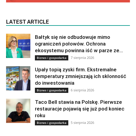
LATEST ARTICLE
Bałtyk się nie odbudowuje mimo
ograniczeń połowów. Ochrona
ekosystemu powinna iść w parze ze...
7 sierpnia 2026
Biznes i gospodarka
Upały topią zyski firm. Ekstremalne
temperatury zmniejszają ich skłonność
do inwestowania
6 sierpnia 2026
Biznes i gospodarka
Taco Bell stawia na Polskę. Pierwsze
restauracje pojawią się już pod koniec
roku
5 sierpnia 2026
Biznes i gospodarka