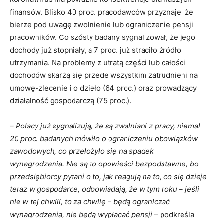
finansów. Blisko 40 proc. pracodawców przyznaje, że
bierze pod uwagę zwolnienie lub ograniczenie pensji
pracowników. Co szósty badany sygnalizował, że jego
dochody już stopniały, a 7 proc. już straciło źródło
utrzymania. Na problemy z utratą części lub całości
dochodów skarżą się przede wszystkim zatrudnieni na
umowę-zlecenie i o dzieło (64 proc.) oraz prowadzący
działalność gospodarczą (75 proc.).
– Polacy już sygnalizują, że są zwalniani z pracy, niemal
20 proc. badanych mówiło o ograniczeniu obowiązków
zawodowych, co przełożyło się na spadek
wynagrodzenia. Nie są to opowieści bezpodstawne, bo
przedsiębiorcy pytani o to, jak reagują na to, co się dzieje
teraz w gospodarce, odpowiadają, że w tym roku – jeśli
nie w tej chwili, to za chwilę – będą ograniczać
wynagrodzenia, nie będą wypłacać pensji
– podkreśla