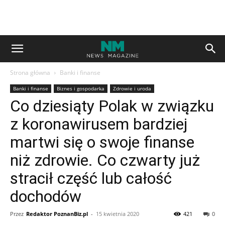
Strona główna
Banki i finanse
Banki i finanse
Biznes i gospodarka
Zdrowie i uroda
Co dziesiąty Polak w związku
z koronawirusem bardziej
martwi się o swoje finanse
niż zdrowie. Co czwarty już
stracił część lub całość
dochodów
Przez
Redaktor PoznanBiz.pl
-
15 kwietnia 2020
421
0