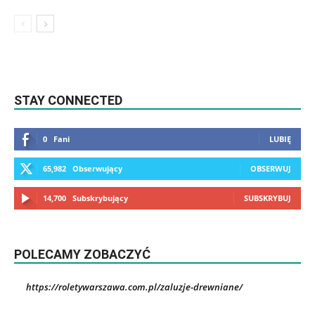
STAY CONNECTED
0
Fani
LUBIĘ
65,982
Obserwujący
OBSERWUJ
14,700
Subskrybujący
SUBSKRYBUJ
POLECAMY ZOBACZYĆ
https://roletywarszawa.com.pl/zaluzje-drewniane/