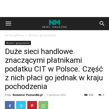
Strona główna
Biznes i gospodarka
Biznes i gospodarka
Duże sieci handlowe
znaczącymi płatnikami
podatku CIT w Polsce. Część
z nich płaci go jednak w kraju
pochodzenia
Przez
Redaktor PoznanBiz.pl
-
7 kwietnia 2022
512
0