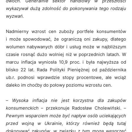
dwóch. Generalnie sektor handlowy w przeszłości
wykazywał dużą zdolność do pokonywania tego rodzaju
wyzwań.
Nadmierny wzrost cen zuboży portfele konsumentów
i może spowodować, że ograniczą oni zakupy, dlatego
wolumen nabywanych dóbr i usług może w najbliższym
czasie rosnąć dużo wolniej niż w poprzednich latach. W
marcu inflacja wyniosła 10,9 proc. i była najwyższa od
blisko 22 lat. Rada Polityki Pieniężnej od października
ub.r. podnosi wprawdzie stopy procentowe, ale wciąż
daleko im choćby do połowy poziomu wzrostu cen.
–
Wysoka inflacja nie jest korzystna dla zakupów
konsumenckich
– przekonuje Radosław Cholewiński.
–
Pewnym wsparciem może być napływ osób uciekających
przed wojną w Ukrainie, którzy również będą tutaj
dokonywać zakupów, w związku z tym mogą wesprzeć