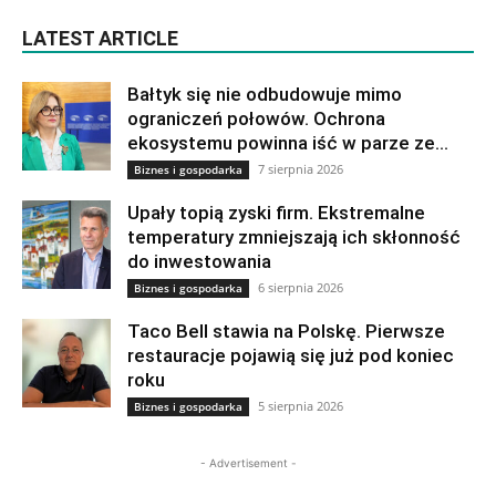
LATEST ARTICLE
Bałtyk się nie odbudowuje mimo
ograniczeń połowów. Ochrona
ekosystemu powinna iść w parze ze...
7 sierpnia 2026
Biznes i gospodarka
Upały topią zyski firm. Ekstremalne
temperatury zmniejszają ich skłonność
do inwestowania
6 sierpnia 2026
Biznes i gospodarka
Taco Bell stawia na Polskę. Pierwsze
restauracje pojawią się już pod koniec
roku
5 sierpnia 2026
Biznes i gospodarka
- Advertisement -