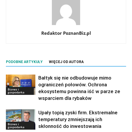
Redaktor PoznanBiz.pl
PODOBNE ARTYKUŁY
WIĘCEJ OD AUTORA
Bałtyk się nie odbudowuje mimo
ograniczeń połowów. Ochrona
Biznes i
ekosystemu powinna iść w parze ze
gospodarka
wsparciem dla rybaków
Upały topią zyski firm. Ekstremalne
temperatury zmniejszają ich
Biznes i
skłonność do inwestowania
gospodarka