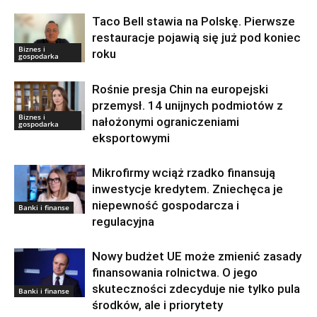
Taco Bell stawia na Polskę. Pierwsze
restauracje pojawią się już pod koniec
Biznes i
roku
gospodarka
Rośnie presja Chin na europejski
przemysł. 14 unijnych podmiotów z
Biznes i
nałożonymi ograniczeniami
gospodarka
eksportowymi
Mikrofirmy wciąż rzadko finansują
inwestycje kredytem. Zniechęca je
niepewność gospodarcza i
Banki i finanse
regulacyjna
Nowy budżet UE może zmienić zasady
finansowania rolnictwa. O jego
skuteczności zdecyduje nie tylko pula
Banki i finanse
środków, ale i priorytety