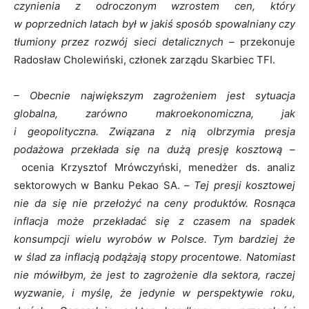
czynienia z odroczonym wzrostem cen, który
w poprzednich latach był w jakiś sposób spowalniany czy
tłumiony przez rozwój sieci detalicznych –
przekonuje
Radosław Cholewiński, członek zarządu Skarbiec TFI.
– Obecnie największym zagrożeniem jest sytuacja
globalna, zarówno makroekonomiczna, jak
i geopolityczna. Związana z nią olbrzymia presja
podażowa przekłada się na dużą presję kosztową –
ocenia Krzysztof Mrówczyński, menedżer ds. analiz
sektorowych w Banku Pekao SA. –
Tej presji kosztowej
nie da się nie przełożyć na ceny produktów. Rosnąca
inflacja może przekładać się z czasem na spadek
konsumpcji wielu wyrobów w Polsce. Tym bardziej że
w ślad za inflacją podążają stopy procentowe. Natomiast
nie mówiłbym, że jest to zagrożenie dla sektora, raczej
wyzwanie, i myślę, że jedynie w perspektywie roku,