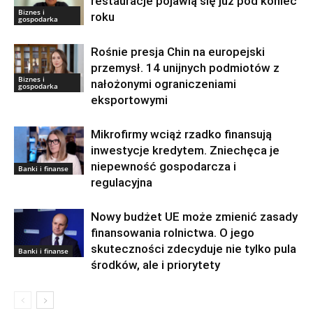
restauracje pojawią się już pod koniec
Biznes i
roku
gospodarka
Rośnie presja Chin na europejski
przemysł. 14 unijnych podmiotów z
Biznes i
nałożonymi ograniczeniami
gospodarka
eksportowymi
Mikrofirmy wciąż rzadko finansują
inwestycje kredytem. Zniechęca je
niepewność gospodarcza i
Banki i finanse
regulacyjna
Nowy budżet UE może zmienić zasady
finansowania rolnictwa. O jego
skuteczności zdecyduje nie tylko pula
Banki i finanse
środków, ale i priorytety