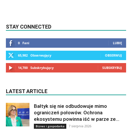
STAY CONNECTED
0
Fani
LUBIĘ
65,982
Obserwujący
OBSERWUJ
14,700
Subskrybujący
SUBSKRYBUJ
LATEST ARTICLE
Bałtyk się nie odbudowuje mimo
ograniczeń połowów. Ochrona
ekosystemu powinna iść w parze ze...
7 sierpnia 2026
Biznes i gospodarka