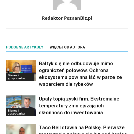
Redaktor PoznanBiz.pl
PODOBNE ARTYKUŁY
WIĘCEJ OD AUTORA
Bałtyk się nie odbudowuje mimo
ograniczeń połowów. Ochrona
Biznes i
ekosystemu powinna iść w parze ze
gospodarka
wsparciem dla rybaków
Upały topią zyski firm. Ekstremalne
temperatury zmniejszają ich
Biznes i
skłonność do inwestowania
gospodarka
Taco Bell stawia na Polskę. Pierwsze