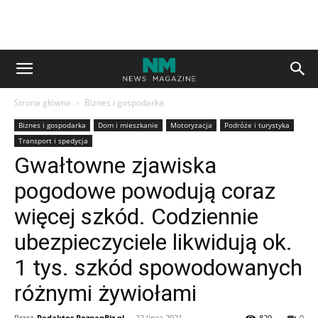
Strona główna
Biznes i gospodarka
Biznes i gospodarka
Dom i mieszkanie
Motoryzacja
Podróże i turystyka
Transport i spedycja
Gwałtowne zjawiska
pogodowe powodują coraz
więcej szkód. Codziennie
ubezpieczyciele likwidują ok.
1 tys. szkód spowodowanych
różnymi żywiołami
Przez
Redaktor PoznanBiz.pl
-
22 lipca 2021
829
0