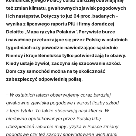
komunikacyjnego Polacy coraz bardziej obawiają się
też zmian klimatu, gwałtownych zjawisk pogodowych
i ich następstw. Dotyczy to już 64 proc. badanych –
wynika z lipcowego raportu PIU i firmy doradczej
Deloitte „Mapa ryzyka Polaków”. Porywiste burze
i nawałnice przetaczające się przez Polskę w ostatnich
tygodniach czy powodzie nawiedzające sąsiednie
Niemcy i kraje Beneluksu tylko potwierdzają te obawy.
Kiedy ustaje żywioł, zaczyna się szacowanie szkód.
Dom czy samochód można na tę okoliczność
zabezpieczyć odpowiednią polisą.
– W ostatnich latach obserwujemy coraz bardziej
gwałtowne zjawiska pogodowe i wzrost liczby szkód
z tego tytułu. To także obserwują nasi klienci. W
niedawno opublikowanym przez Polską Izbę
Ubezpieczeń raporcie mapy ryzyka w Polsce zmiany
pogodowe czy też szkody spowodowane wichurami