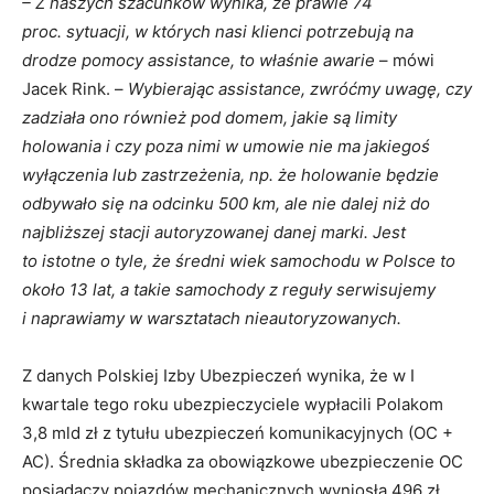
– Z naszych szacunków wynika, że prawie 74
proc. sytuacji, w których nasi klienci potrzebują na
drodze pomocy assistance, to właśnie awarie
– mówi
Jacek Rink. –
Wybierając assistance, zwróćmy uwagę, czy
zadziała ono również pod domem, jakie są limity
holowania i czy poza nimi w umowie nie ma jakiegoś
wyłączenia lub zastrzeżenia, np. że holowanie będzie
odbywało się na odcinku 500 km, ale nie dalej niż do
najbliższej stacji autoryzowanej danej marki. Jest
to istotne o tyle, że średni wiek samochodu w Polsce to
około 13 lat, a takie samochody z reguły serwisujemy
i naprawiamy w warsztatach nieautoryzowanych.
Z danych Polskiej Izby Ubezpieczeń wynika, że w I
kwartale tego roku ubezpieczyciele wypłacili Polakom
3,8 mld zł z tytułu ubezpieczeń komunikacyjnych (OC +
AC). Średnia składka za obowiązkowe ubezpieczenie OC
posiadaczy pojazdów mechanicznych wyniosła 496 zł,