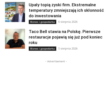
Upały topią zyski firm. Ekstremalne
temperatury zmniejszają ich skłonność
do inwestowania
6 sierpnia 2026
Biznes i gospodarka
Taco Bell stawia na Polskę. Pierwsze
restauracje pojawią się już pod koniec
roku
5 sierpnia 2026
Biznes i gospodarka
- Advertisement -