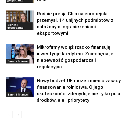
gospodarka
Rośnie presja Chin na europejski
przemysł. 14 unijnych podmiotów z
Biznes i
nałożonymi ograniczeniami
gospodarka
eksportowymi
Mikrofirmy wciąż rzadko finansują
inwestycje kredytem. Zniechęca je
niepewność gospodarcza i
Banki i finanse
regulacyjna
Nowy budżet UE może zmienić zasady
finansowania rolnictwa. O jego
skuteczności zdecyduje nie tylko pula
Banki i finanse
środków, ale i priorytety