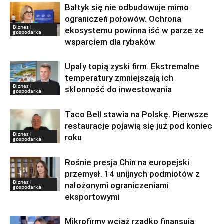
Bałtyk się nie odbudowuje mimo
ograniczeń połowów. Ochrona
Biznes i
ekosystemu powinna iść w parze ze
gospodarka
wsparciem dla rybaków
Upały topią zyski firm. Ekstremalne
temperatury zmniejszają ich
Biznes i
skłonność do inwestowania
gospodarka
Taco Bell stawia na Polskę. Pierwsze
restauracje pojawią się już pod koniec
Biznes i
roku
gospodarka
Rośnie presja Chin na europejski
przemysł. 14 unijnych podmiotów z
Biznes i
nałożonymi ograniczeniami
gospodarka
eksportowymi
Mikrofirmy wciąż rzadko finansują