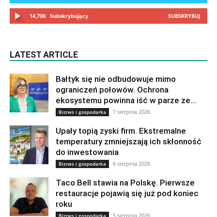
14,700
Subskrybujący
SUBSKRYBUJ
LATEST ARTICLE
Bałtyk się nie odbudowuje mimo
ograniczeń połowów. Ochrona
ekosystemu powinna iść w parze ze...
7 sierpnia 2026
Biznes i gospodarka
Upały topią zyski firm. Ekstremalne
temperatury zmniejszają ich skłonność
do inwestowania
6 sierpnia 2026
Biznes i gospodarka
Taco Bell stawia na Polskę. Pierwsze
restauracje pojawią się już pod koniec
roku
5 sierpnia 2026
Biznes i gospodarka