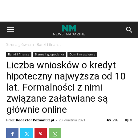
Strona główna
Banki i finanse
Banki i finanse
Biznes i gospodarka
Dom i mieszkanie
Liczba wniosków o kredyt
hipoteczny najwyższa od 10
lat. Formalności z nimi
związane załatwiane są
głównie online
Przez
Redaktor PoznanBiz.pl
-
23 kwietnia 2021
296
0