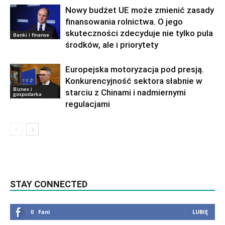
Nowy budżet UE może zmienić zasady
finansowania rolnictwa. O jego
skuteczności zdecyduje nie tylko pula
Banki i finanse
środków, ale i priorytety
Europejska motoryzacja pod presją.
Konkurencyjność sektora słabnie w
Biznes i
starciu z Chinami i nadmiernymi
gospodarka
regulacjami
STAY CONNECTED
0
Fani
LUBIĘ