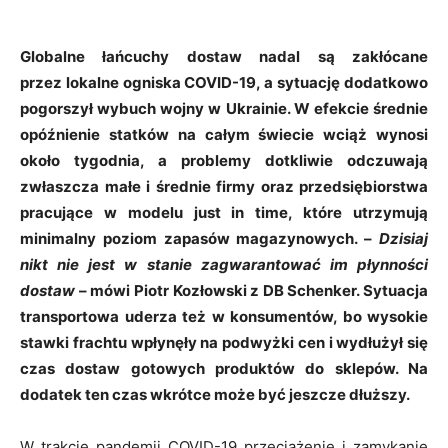
Globalne łańcuchy dostaw nadal są zakłócane
przez lokalne ogniska COVID-19, a sytuację dodatkowo
pogorszył wybuch wojny w Ukrainie. W efekcie średnie
opóźnienie statków na całym świecie wciąż wynosi
około tygodnia, a problemy dotkliwie odczuwają
zwłaszcza małe i średnie firmy oraz przedsiębiorstwa
pracujące w modelu just in time, które utrzymują
minimalny poziom zapasów magazynowych. –
Dzisiaj
nikt nie jest w stanie zagwarantować im płynności
dostaw
– mówi Piotr Kozłowski z DB Schenker. Sytuacja
transportowa uderza też w konsumentów, bo wysokie
stawki frachtu wpłynęły na podwyżki cen i wydłużył się
czas dostaw gotowych produktów do sklepów. Na
dodatek ten czas wkrótce
może być jeszcze dłuższy.
W trakcie pandemii COVID-19 przeciążenie i zamykanie