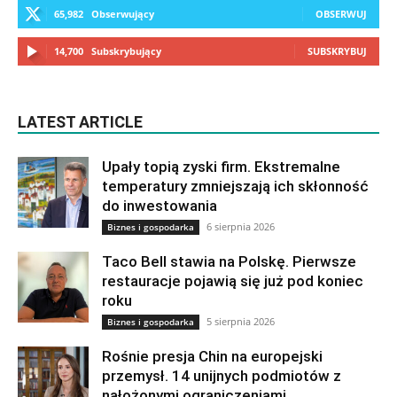
65,982
Obserwujący
OBSERWUJ
14,700
Subskrybujący
SUBSKRYBUJ
LATEST ARTICLE
Upały topią zyski firm. Ekstremalne
temperatury zmniejszają ich skłonność
do inwestowania
6 sierpnia 2026
Biznes i gospodarka
Taco Bell stawia na Polskę. Pierwsze
restauracje pojawią się już pod koniec
roku
5 sierpnia 2026
Biznes i gospodarka
Rośnie presja Chin na europejski
przemysł. 14 unijnych podmiotów z
nałożonymi ograniczeniami