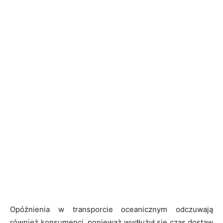
Opóźnienia w transporcie oceanicznym odczuwają
również konsumenci, ponieważ wydłużył się czas dostaw