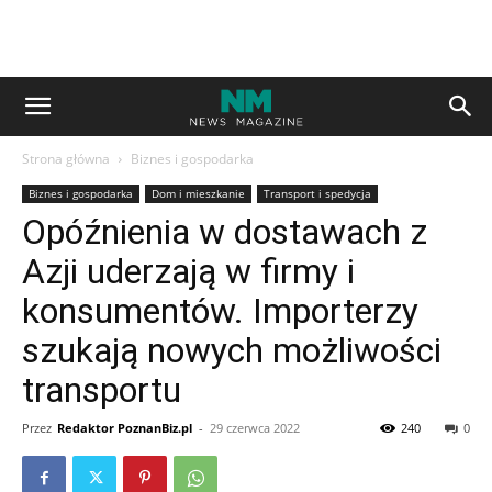
Strona główna
Biznes i gospodarka
Biznes i gospodarka
Dom i mieszkanie
Transport i spedycja
Opóźnienia w dostawach z
Azji uderzają w firmy i
konsumentów. Importerzy
szukają nowych możliwości
transportu
Przez
Redaktor PoznanBiz.pl
-
29 czerwca 2022
240
0