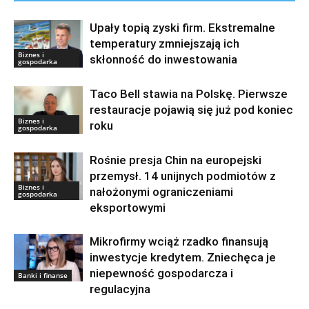
Upały topią zyski firm. Ekstremalne
temperatury zmniejszają ich
Biznes i
skłonność do inwestowania
gospodarka
Taco Bell stawia na Polskę. Pierwsze
restauracje pojawią się już pod koniec
Biznes i
roku
gospodarka
Rośnie presja Chin na europejski
przemysł. 14 unijnych podmiotów z
Biznes i
nałożonymi ograniczeniami
gospodarka
eksportowymi
Mikrofirmy wciąż rzadko finansują
inwestycje kredytem. Zniechęca je
niepewność gospodarcza i
Banki i finanse
regulacyjna