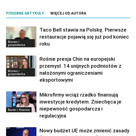
PODOBNE ARTYKUŁY
WIĘCEJ OD AUTORA
Taco Bell stawia na Polskę. Pierwsze
restauracje pojawią się już pod koniec
Biznes i
roku
gospodarka
Rośnie presja Chin na europejski
przemysł. 14 unijnych podmiotów z
Biznes i
nałożonymi ograniczeniami
gospodarka
eksportowymi
Mikrofirmy wciąż rzadko finansują
inwestycje kredytem. Zniechęca je
niepewność gospodarcza i
Banki i finanse
regulacyjna
Nowy budżet UE może zmienić zasady