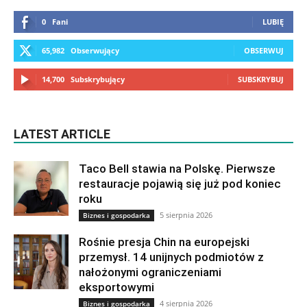
0
Fani
LUBIĘ
65,982
Obserwujący
OBSERWUJ
14,700
Subskrybujący
SUBSKRYBUJ
LATEST ARTICLE
Taco Bell stawia na Polskę. Pierwsze
restauracje pojawią się już pod koniec
roku
5 sierpnia 2026
Biznes i gospodarka
Rośnie presja Chin na europejski
przemysł. 14 unijnych podmiotów z
nałożonymi ograniczeniami
eksportowymi
4 sierpnia 2026
Biznes i gospodarka