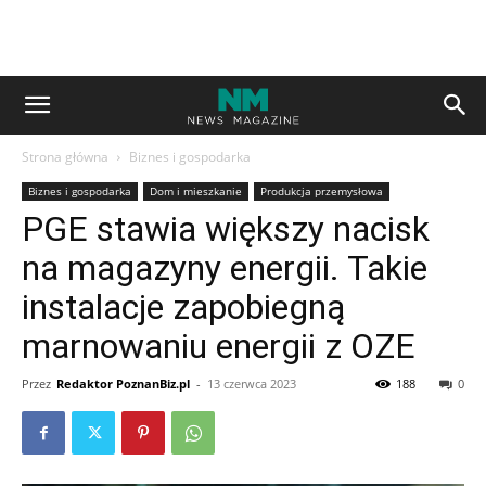
Strona główna
Biznes i gospodarka
Biznes i gospodarka
Dom i mieszkanie
Produkcja przemysłowa
PGE stawia większy nacisk
na magazyny energii. Takie
instalacje zapobiegną
marnowaniu energii z OZE
Przez
Redaktor PoznanBiz.pl
-
13 czerwca 2023
188
0