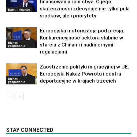
finansowania rolnictwa. O jego
skuteczności zdecyduje nie tylko pula
Banki i finanse
środków, ale i priorytety
Europejska motoryzacja pod presją.
Konkurencyjność sektora słabnie w
Biznes i
starciu z Chinami i nadmiernymi
gospodarka
regulacjami
Zaostrzenie polityki migracyjnej w UE.
Europejski Nakaz Powrotu i centra
Biznes i
deportacyjne w krajach trzecich
gospodarka
STAY CONNECTED