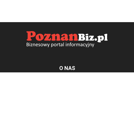
O NAS
PoznanBiz.pl Biznesowy portal informacyjny. Za pomocą
naszego serwisu szybko i skutecznie opublikujesz informacje
dotyczące Twojej firmy np: usług, produktów lub wydarzeń.
Więcej informacji na BizPress.pl
PODĄŻAJ ZA NAMI