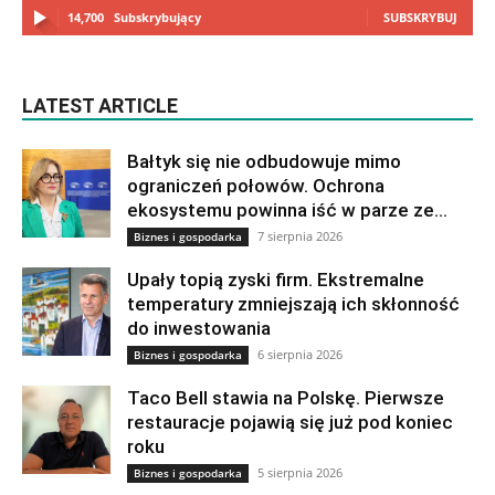
14,700
Subskrybujący
SUBSKRYBUJ
LATEST ARTICLE
Bałtyk się nie odbudowuje mimo
ograniczeń połowów. Ochrona
ekosystemu powinna iść w parze ze...
7 sierpnia 2026
Biznes i gospodarka
Upały topią zyski firm. Ekstremalne
temperatury zmniejszają ich skłonność
do inwestowania
6 sierpnia 2026
Biznes i gospodarka
Taco Bell stawia na Polskę. Pierwsze
restauracje pojawią się już pod koniec
roku
5 sierpnia 2026
Biznes i gospodarka