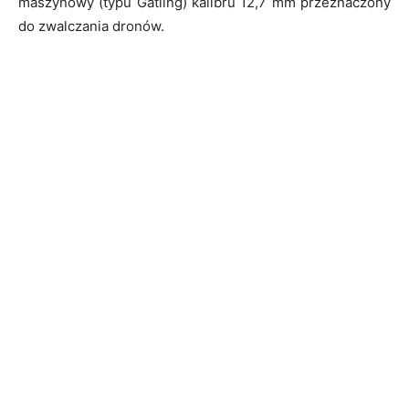
maszynowy (typu Gatling) kalibru 12,7 mm przeznaczony
do zwalczania dronów.