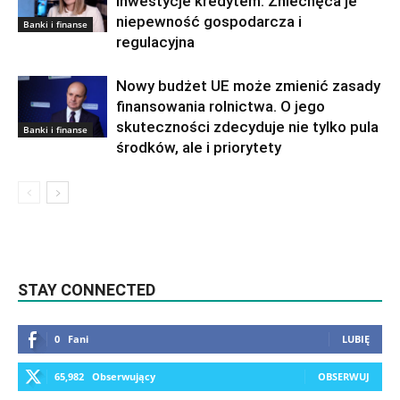
inwestycje kredytem. Zniechęca je
niepewność gospodarcza i
Banki i finanse
regulacyjna
Nowy budżet UE może zmienić zasady
finansowania rolnictwa. O jego
skuteczności zdecyduje nie tylko pula
Banki i finanse
środków, ale i priorytety
STAY CONNECTED
0
Fani
LUBIĘ
65,982
Obserwujący
OBSERWUJ