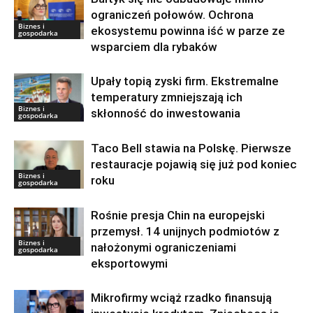
ograniczeń połowów. Ochrona
Biznes i
ekosystemu powinna iść w parze ze
gospodarka
wsparciem dla rybaków
Upały topią zyski firm. Ekstremalne
temperatury zmniejszają ich
Biznes i
skłonność do inwestowania
gospodarka
Taco Bell stawia na Polskę. Pierwsze
restauracje pojawią się już pod koniec
Biznes i
roku
gospodarka
Rośnie presja Chin na europejski
przemysł. 14 unijnych podmiotów z
Biznes i
nałożonymi ograniczeniami
gospodarka
eksportowymi
Mikrofirmy wciąż rzadko finansują