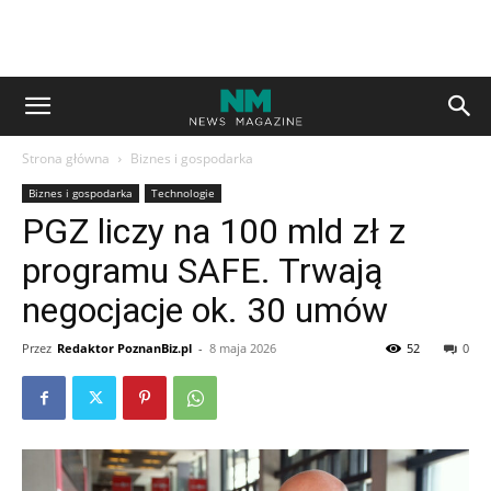
Strona główna
Biznes i gospodarka
Biznes i gospodarka
Technologie
PGZ liczy na 100 mld zł z
programu SAFE. Trwają
negocjacje ok. 30 umów
Przez
Redaktor PoznanBiz.pl
-
8 maja 2026
52
0