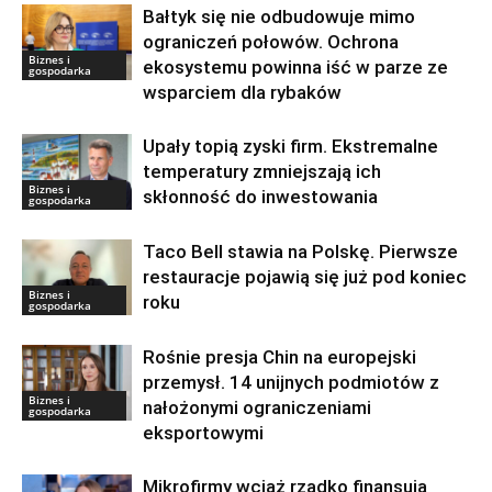
Bałtyk się nie odbudowuje mimo
ograniczeń połowów. Ochrona
Biznes i
ekosystemu powinna iść w parze ze
gospodarka
wsparciem dla rybaków
Upały topią zyski firm. Ekstremalne
temperatury zmniejszają ich
Biznes i
skłonność do inwestowania
gospodarka
Taco Bell stawia na Polskę. Pierwsze
restauracje pojawią się już pod koniec
Biznes i
roku
gospodarka
Rośnie presja Chin na europejski
przemysł. 14 unijnych podmiotów z
Biznes i
nałożonymi ograniczeniami
gospodarka
eksportowymi
Mikrofirmy wciąż rzadko finansują