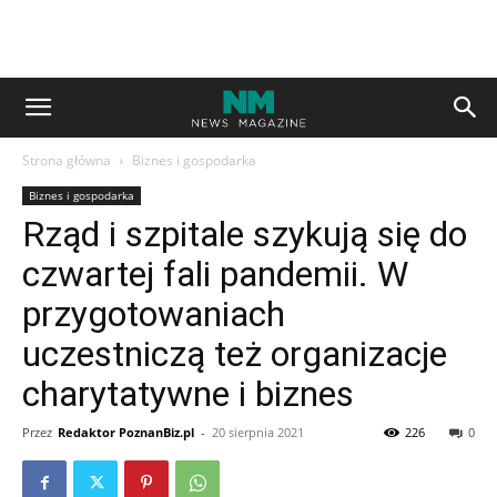
Strona główna
Biznes i gospodarka
Biznes i gospodarka
Rząd i szpitale szykują się do
czwartej fali pandemii. W
przygotowaniach
uczestniczą też organizacje
charytatywne i biznes
Przez
Redaktor PoznanBiz.pl
-
20 sierpnia 2021
226
0