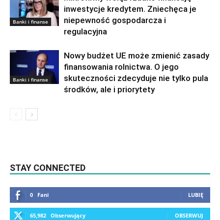
inwestycje kredytem. Zniechęca je
niepewność gospodarcza i
Banki i finanse
regulacyjna
Nowy budżet UE może zmienić zasady
finansowania rolnictwa. O jego
skuteczności zdecyduje nie tylko pula
Banki i finanse
środków, ale i priorytety
STAY CONNECTED
0
Fani
LUBIĘ
65,982
Obserwujący
OBSERWUJ