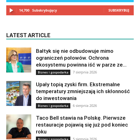
14,700
Subskrybujący
SUBSKRYBUJ
LATEST ARTICLE
Bałtyk się nie odbudowuje mimo
ograniczeń połowów. Ochrona
ekosystemu powinna iść w parze ze...
7 sierpnia 2026
Biznes i gospodarka
Upały topią zyski firm. Ekstremalne
temperatury zmniejszają ich skłonność
do inwestowania
6 sierpnia 2026
Biznes i gospodarka
Taco Bell stawia na Polskę. Pierwsze
restauracje pojawią się już pod koniec
roku
5 sierpnia 2026
Biznes i gospodarka