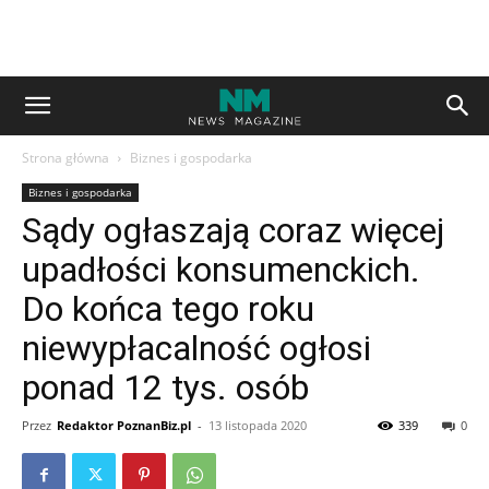
Strona główna
Biznes i gospodarka
Biznes i gospodarka
Sądy ogłaszają coraz więcej
upadłości konsumenckich.
Do końca tego roku
niewypłacalność ogłosi
ponad 12 tys. osób
Przez
Redaktor PoznanBiz.pl
-
13 listopada 2020
339
0