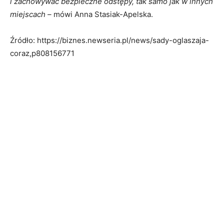
i zachowywać bezpieczne odstępy, tak samo jak w innych
miejscach –
mówi Anna Stasiak-Apelska.
Źródło: https://biznes.newseria.pl/news/sady-oglaszaja-
coraz,p808156771