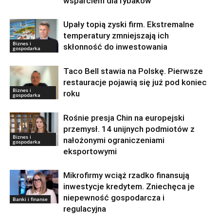
wsparciem dla rybaków
Upały topią zyski firm. Ekstremalne
temperatury zmniejszają ich
Biznes i
skłonność do inwestowania
gospodarka
Taco Bell stawia na Polskę. Pierwsze
restauracje pojawią się już pod koniec
Biznes i
roku
gospodarka
Rośnie presja Chin na europejski
przemysł. 14 unijnych podmiotów z
Biznes i
nałożonymi ograniczeniami
gospodarka
eksportowymi
Mikrofirmy wciąż rzadko finansują
inwestycje kredytem. Zniechęca je
niepewność gospodarcza i
Banki i finanse
regulacyjna