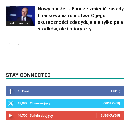
Nowy budżet UE może zmienić zasady
finansowania rolnictwa. O jego
skuteczności zdecyduje nie tylko pula
Banki i finanse
środków, ale i priorytety
STAY CONNECTED
0
Fani
LUBIĘ
65,982
Obserwujący
OBSERWUJ
14,700
Subskrybujący
SUBSKRYBUJ