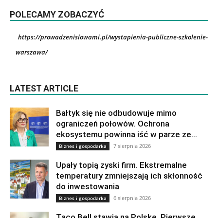
POLECAMY ZOBACZYĆ
https://prowadzenislowami.pl/wystapienia-publiczne-szkolenie-
warszawa/
LATEST ARTICLE
Bałtyk się nie odbudowuje mimo
ograniczeń połowów. Ochrona
ekosystemu powinna iść w parze ze...
7 sierpnia 2026
Biznes i gospodarka
Upały topią zyski firm. Ekstremalne
temperatury zmniejszają ich skłonność
do inwestowania
6 sierpnia 2026
Biznes i gospodarka
Taco Bell stawia na Polskę. Pierwsze