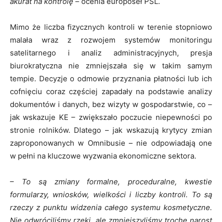
akurat na kontrolę –
ocenia europoseł PSL.
Mimo że liczba fizycznych kontroli w terenie stopniowo
malała wraz z rozwojem systemów monitoringu
satelitarnego i analiz administracyjnych, presja
biurokratyczna nie zmniejszała się w takim samym
tempie. Decyzje o odmowie przyznania płatności lub ich
cofnięciu coraz częściej zapadały na podstawie analizy
dokumentów i danych, bez wizyty w gospodarstwie, co –
jak wskazuje KE – zwiększało poczucie niepewności po
stronie rolników. Dlatego – jak wskazują krytycy zmian
zaproponowanych w Omnibusie – nie odpowiadają one
w pełni na kluczowe wyzwania ekonomiczne sektora.
– To są zmiany formalne, proceduralne, kwestie
formularzy, wniosków, wielkości i liczby kontroli. To są
rzeczy z punktu widzenia całego systemu kosmetyczne.
Nie odwróciliśmy rzeki, ale zmniejszyliśmy trochę narost