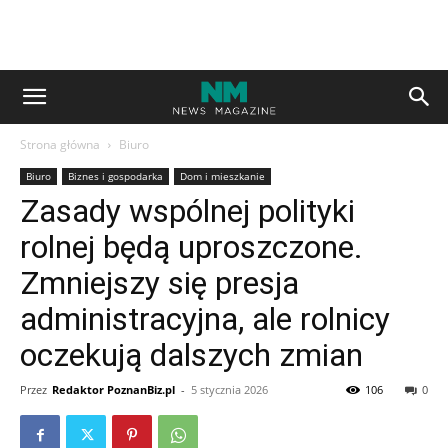
Strona główna
Biuro
Biuro
Biznes i gospodarka
Dom i mieszkanie
Zasady wspólnej polityki
rolnej będą uproszczone.
Zmniejszy się presja
administracyjna, ale rolnicy
oczekują dalszych zmian
Przez
Redaktor PoznanBiz.pl
-
5 stycznia 2026
106
0