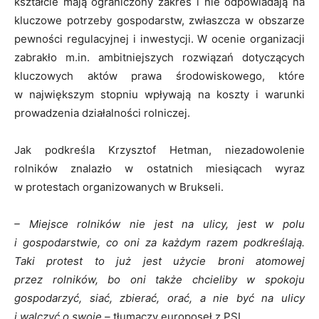
kształcie mają ograniczony zakres i nie odpowiadają na
kluczowe potrzeby gospodarstw, zwłaszcza w obszarze
pewności regulacyjnej i inwestycji. W ocenie organizacji
zabrakło m.in. ambitniejszych rozwiązań dotyczących
kluczowych aktów prawa środowiskowego, które
w największym stopniu wpływają na koszty i warunki
prowadzenia działalności rolniczej.
Jak podkreśla Krzysztof Hetman, niezadowolenie
rolników znalazło w ostatnich miesiącach wyraz
w protestach organizowanych w Brukseli.
– Miejsce rolników nie jest na ulicy, jest w polu
i gospodarstwie, co oni za każdym razem podkreślają.
Taki protest to już jest użycie broni atomowej
przez rolników, bo oni także chcieliby w spokoju
gospodarzyć, siać, zbierać, orać, a nie być na ulicy
i walczyć o swoje –
tłumaczy europoseł z PSL.