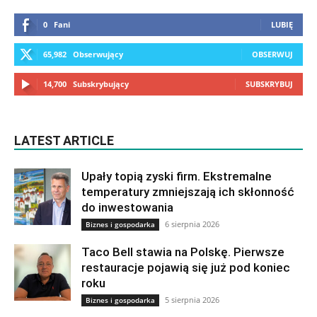
0
Fani
LUBIĘ
65,982
Obserwujący
OBSERWUJ
14,700
Subskrybujący
SUBSKRYBUJ
LATEST ARTICLE
Upały topią zyski firm. Ekstremalne
temperatury zmniejszają ich skłonność
do inwestowania
6 sierpnia 2026
Biznes i gospodarka
Taco Bell stawia na Polskę. Pierwsze
restauracje pojawią się już pod koniec
roku
5 sierpnia 2026
Biznes i gospodarka