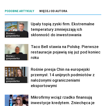
PODOBNE ARTYKUŁY
WIĘCEJ OD AUTORA
Upały topią zyski firm. Ekstremalne
temperatury zmniejszają ich
Biznes i
skłonność do inwestowania
gospodarka
Taco Bell stawia na Polskę. Pierwsze
restauracje pojawią się już pod koniec
Biznes i
roku
gospodarka
Rośnie presja Chin na europejski
przemysł. 14 unijnych podmiotów z
Biznes i
nałożonymi ograniczeniami
gospodarka
eksportowymi
Mikrofirmy wciąż rzadko finansują
inwestycje kredytem. Zniechęca je