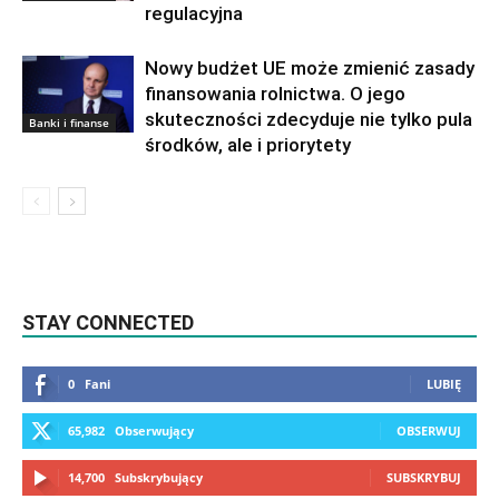
regulacyjna
Nowy budżet UE może zmienić zasady
finansowania rolnictwa. O jego
skuteczności zdecyduje nie tylko pula
Banki i finanse
środków, ale i priorytety
STAY CONNECTED
0
Fani
LUBIĘ
65,982
Obserwujący
OBSERWUJ
14,700
Subskrybujący
SUBSKRYBUJ