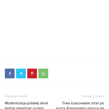
Poprzedni artykuł
Następny artykuł
Modernizacja polskiej armii
Trwa szacowanie strat po
będzie napędzać rozwój
suszy. Konsumenci muszą się