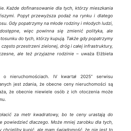
. Każde dofinansowanie dla tych, którzy mieszkania
ańszymi. Popyt przewyższa podaż na rynku i dlatego
osu. Gdy popatrzymy na młode rodziny i młodych ludzi,
edostępne, więc powinna się zmienić polityka, ale
 stosunku do tych, którzy kupują. Także gdy popatrzymy
często przestrzeni zielonej, dróg i całej infrastruktury,
zesne, ale też przyjazne rodzinie –
uważa Elżbieta
 o nieruchomościach. IV kwartał 2025” serwisu
anych jest zdania, że obecne ceny nieruchomości są
aża, że obecnie niewiele osób z ich otoczenia może
mu.
 płacić za metr kwadratowy, bo te ceny urastają do
ie powiedzieć dlaczego. Może mniej zarobku dla tych,
zy chcieliby kupić, ale mam świadomość, że nie jest to