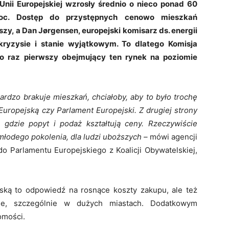
nii Europejskiej wzrosły średnio o nieco ponad 60
oc. Dostęp do przystępnych cenowo mieszkań
szy, a Dan Jørgensen, europejski komisarz ds. energii
kryzysie i stanie wyjątkowym. To dlatego Komisja
po raz pierwszy obejmujący ten rynek na poziomie
ardzo brakuje mieszkań, chciałoby, aby to było trochę
Europejską czy Parlament Europejski. Z drugiej strony
gdzie popyt i podaż kształtują ceny. Rzeczywiście
młodego pokolenia, dla ludzi uboższych –
mówi agencji
do Parlamentu Europejskiego z Koalicji Obywatelskiej,
ską to odpowiedź na rosnące koszty zakupu, ale też
ie, szczególnie w dużych miastach. Dodatkowym
omości.