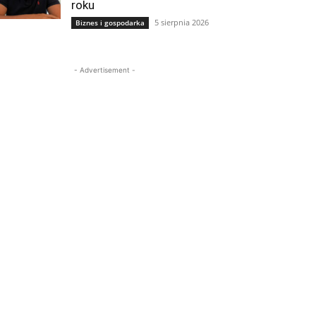
roku
5 sierpnia 2026
Biznes i gospodarka
- Advertisement -