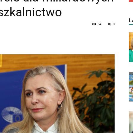
szkalnictwo
L
64
0