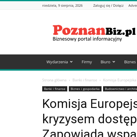
niedziela, 9 sierpnia, 2026
Zaloguj się / Dołącz
Adve
PoznanBiz.pl
–
Informacje
biznesowe
Wydarzenia
Firmy
Biuro
Biznes
Strona główna
Banki i finanse
Komisja Europejska 
Banki i finanse
Biznes i gospodarka
Budownictwo i archit
Komisja Europejs
kryzysem dostęp
Zapowiada wspar