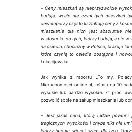
–
Ceny mieszkań są nieprzyzwoicie wysokie
budują, wcale nie czyni tych mieszkań t
deweloperzy często kształtują ceny z kosm
mieszkanie dla nich jest absolutnie ni
w stosunku do tych, którzy budują, a nie w
na osiedla, chociażby w Polsce, brakuje tam 
które czynią to osiedle dostępne i nowoc
Łukacijewska.
Jak wynika z raportu „To my. Polacy
Nieruchomosci-online.pl, ośmiu na 10 bad
wysokie lub bardzo wysokie. 71 proc. uw
pozwolić sobie na zakup mieszkania lub do
– Jest jakaś cena, którą ludzie powinni
tragicznych wysokości i chyba nikt nie um
którzy budują, więcej szans dla tych, któr