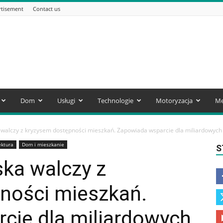
rtisement
Contact us
Dom
Usługi
Technologie
Motoryzacja
Me
walczy z kryzysem dostępności mieszkań. Zapowiada wsparcie dla miliardowych i
ektura
Dom i mieszkanie
S
ka walczy z
ności mieszkań.
cie dla miliardowych