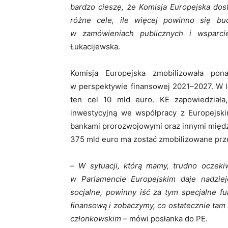
bardzo cieszę, że Komisja Europejska dos
różne cele, ile więcej powinno się bu
w zamówieniach publicznych i wsparci
Łukacijewska.
Komisja Europejska zmobilizowała p
w perspektywie finansowej 2021–2027. W l
ten cel 10 mld euro. KE zapowiedziała
inwestycyjną we współpracy z Europejski
bankami prorozwojowymi oraz innymi międz
375 mld euro ma zostać zmobilizowane prze
–
W sytuacji, którą mamy, trudno oczeki
w Parlamencie Europejskim daje nadzie
socjalne, powinny iść za tym specjalne 
finansową i zobaczymy, co ostatecznie tam s
członkowskim
– mówi posłanka do PE.