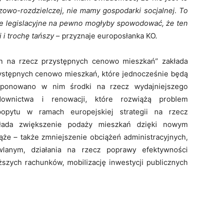
zowo-rozdzielczej, nie mamy gospodarki socjalnej. To
cje legislacyjne na pewno mogłyby spowodować, że ten
 i trochę tańszy
– przyznaje europosłanka KO.
an na rzecz przystępnych cenowo mieszkań” zakłada
ystępnych cenowo mieszkań, które jednocześnie będą
roponowano w nim środki na rzecz wydajniejszego
downictwa i renowacji, które rozwiążą problem
pytu w ramach europejskiej strategii na rzecz
łada zwiększenie podaży mieszkań dzięki nowym
ąże – także zmniejszenie obciążeń administracyjnych,
wlanym, działania na rzecz poprawy efektywności
zych rachunków, mobilizację inwestycji publicznych