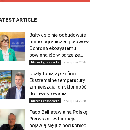
ATEST ARTICLE
Bałtyk się nie odbudowuje
mimo ograniczeń połowów.
Ochrona ekosystemu
powinna iść w parze ze...
7 sierpnia 2026
Biznes i gospodarka
Upały topią zyski firm.
Ekstremalne temperatury
zmniejszają ich skłonność
do inwestowania
6 sierpnia 2026
Biznes i gospodarka
Taco Bell stawia na Polskę.
Pierwsze restauracje
pojawią się już pod koniec