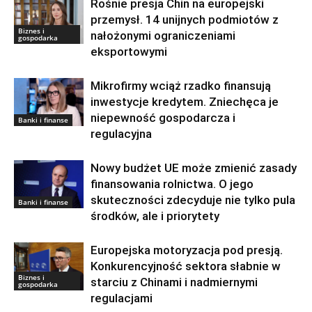
Rośnie presja Chin na europejski
przemysł. 14 unijnych podmiotów z
Biznes i
nałożonymi ograniczeniami
gospodarka
eksportowymi
Mikrofirmy wciąż rzadko finansują
inwestycje kredytem. Zniechęca je
niepewność gospodarcza i
Banki i finanse
regulacyjna
Nowy budżet UE może zmienić zasady
finansowania rolnictwa. O jego
skuteczności zdecyduje nie tylko pula
Banki i finanse
środków, ale i priorytety
Europejska motoryzacja pod presją.
Konkurencyjność sektora słabnie w
Biznes i
starciu z Chinami i nadmiernymi
gospodarka
regulacjami