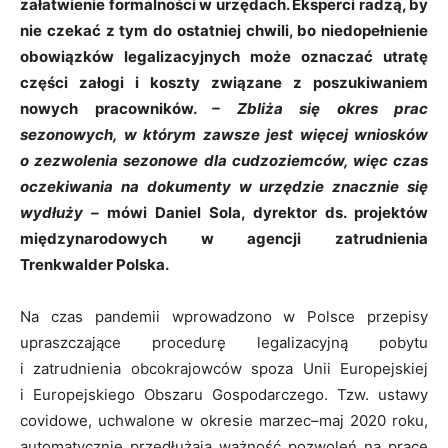
załatwienie formalności w urzędach. Eksperci radzą, by
nie czekać z tym do ostatniej chwili, bo niedopełnienie
obowiązków legalizacyjnych może oznaczać utratę
części załogi i koszty związane z poszukiwaniem
nowych pracowników.
– Zbliża się okres prac
sezonowych, w którym zawsze jest więcej wniosków
o zezwolenia sezonowe dla cudzoziemców, więc czas
oczekiwania na dokumenty w urzędzie znacznie się
wydłuży –
mówi Daniel Sola, dyrektor ds. projektów
międzynarodowych w agencji zatrudnienia
Trenkwalder Polska.
Na czas pandemii wprowadzono w Polsce przepisy
upraszczające procedurę legalizacyjną pobytu
i zatrudnienia obcokrajowców spoza Unii Europejskiej
i Europejskiego Obszaru Gospodarczego. Tzw. ustawy
covidowe, uchwalone w okresie marzec–maj 2020 roku,
automatycznie przedłużają ważność pozwoleń na pracę