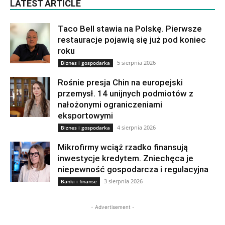
LATEST ARTICLE
Taco Bell stawia na Polskę. Pierwsze
restauracje pojawią się już pod koniec
roku
5 sierpnia 2026
Biznes i gospodarka
Rośnie presja Chin na europejski
przemysł. 14 unijnych podmiotów z
nałożonymi ograniczeniami
eksportowymi
4 sierpnia 2026
Biznes i gospodarka
Mikrofirmy wciąż rzadko finansują
inwestycje kredytem. Zniechęca je
niepewność gospodarcza i regulacyjna
3 sierpnia 2026
Banki i finanse
- Advertisement -