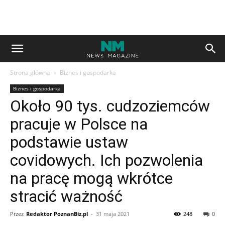
Strona główna
Biznes i gospodarka
Biznes i gospodarka
Około 90 tys. cudzoziemców
pracuje w Polsce na
podstawie ustaw
covidowych. Ich pozwolenia
na pracę mogą wkrótce
stracić ważność
Przez
Redaktor PoznanBiz.pl
-
31 maja 2021
248
0