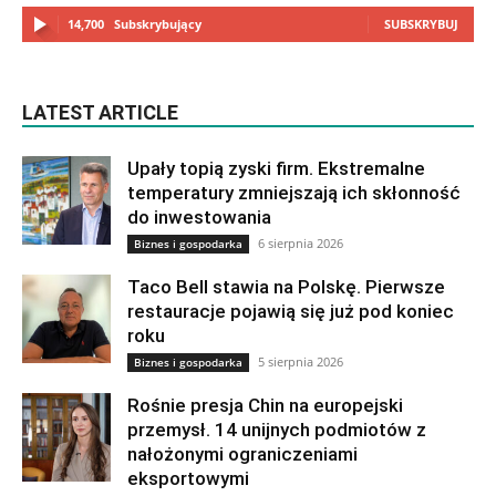
14,700
Subskrybujący
SUBSKRYBUJ
LATEST ARTICLE
Upały topią zyski firm. Ekstremalne
temperatury zmniejszają ich skłonność
do inwestowania
6 sierpnia 2026
Biznes i gospodarka
Taco Bell stawia na Polskę. Pierwsze
restauracje pojawią się już pod koniec
roku
5 sierpnia 2026
Biznes i gospodarka
Rośnie presja Chin na europejski
przemysł. 14 unijnych podmiotów z
nałożonymi ograniczeniami
eksportowymi