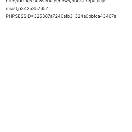
http://biznes.newseria.pl/news/dobra-reputacja-
miast,p342535765?
PHPSESSID=325387a7240afb31324a0bbfca43467e