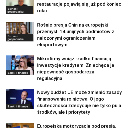
restauracje pojawią się już pod koniec
Biznes i
roku
gospodarka
Rośnie presja Chin na europejski
przemysł. 14 unijnych podmiotów z
Biznes i
nałożonymi ograniczeniami
gospodarka
eksportowymi
Mikrofirmy wciąż rzadko finansują
inwestycje kredytem. Zniechęca je
niepewność gospodarcza i
Banki i finanse
regulacyjna
Nowy budżet UE może zmienić zasady
finansowania rolnictwa. O jego
skuteczności zdecyduje nie tylko pula
Banki i finanse
środków, ale i priorytety
Europejska motoryzacja pod presją.