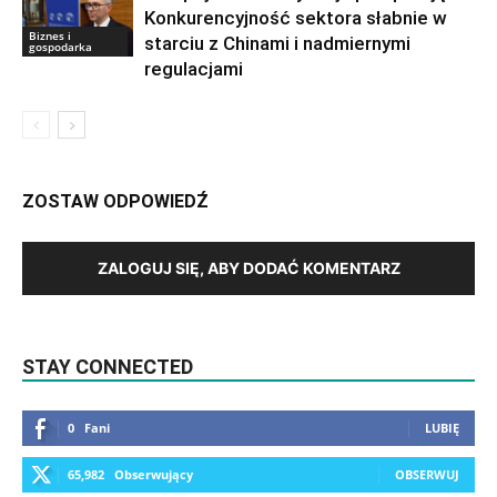
Konkurencyjność sektora słabnie w
Biznes i
starciu z Chinami i nadmiernymi
gospodarka
regulacjami
ZOSTAW ODPOWIEDŹ
ZALOGUJ SIĘ, ABY DODAĆ KOMENTARZ
STAY CONNECTED
0
Fani
LUBIĘ
65,982
Obserwujący
OBSERWUJ