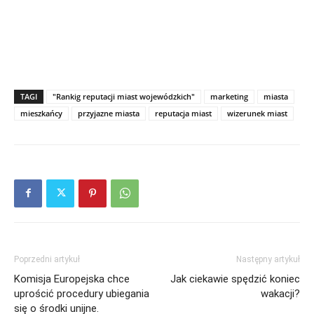
TAGI
"Rankig reputacji miast wojewódzkich"
marketing
miasta
mieszkańcy
przyjazne miasta
reputacja miast
wizerunek miast
Poprzedni artykuł
Następny artykuł
Komisja Europejska chce
Jak ciekawie spędzić koniec
uprościć procedury ubiegania
wakacji?
się o środki unijne.