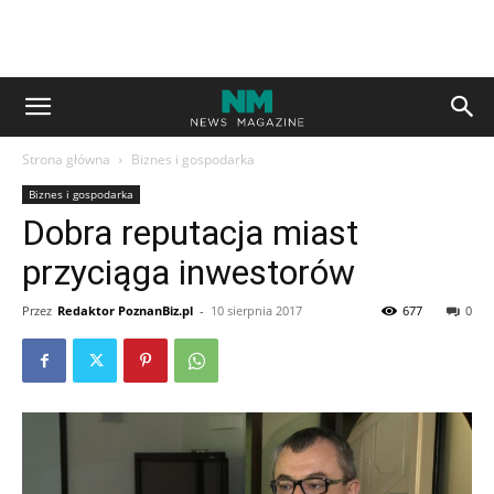
Strona główna
Biznes i gospodarka
Biznes i gospodarka
Dobra reputacja miast
przyciąga inwestorów
Przez
Redaktor PoznanBiz.pl
-
10 sierpnia 2017
677
0